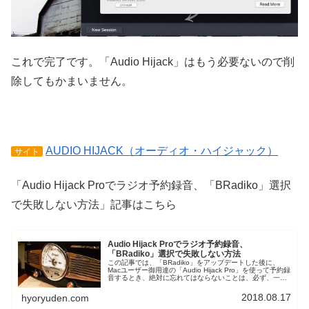
これで完了です。「Audio Hijack」はもう必要ないので削
除してもかまいません。
AUDIO HIJACK（オーディオ・ハイジャック）
サイト
「Audio Hijack Proでラジオ予約録音、「BRadiko」選択
で失敗しない方法」記事はこちら
Audio Hijack Proでラジオ予約録音、
「BRadiko」選択で失敗しない方法
この記事では、「BRadiko」をアップデートした後に、
Macユーザー御用達の「Audio Hijack Pro」を使って予約録
音するとき、絶対に忘れてはならないことは、必ず、一度
アプリケーションを起動しておくこと（右クリックで「開
く」）です。
2018.08.17
hyoryuden.com