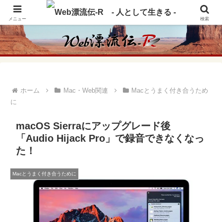
アメリカ・インディアンの思想・生き方からの学びをメインに、趣味や経験則
からの情報を発信
メニュー
検索
ホーム
Mac・Web関連
Macとうまく付き合うため
に
macOS Sierraにアップグレード後
「Audio Hijack Pro」で録音できなくなっ
た！
Macとうまく付き合うために