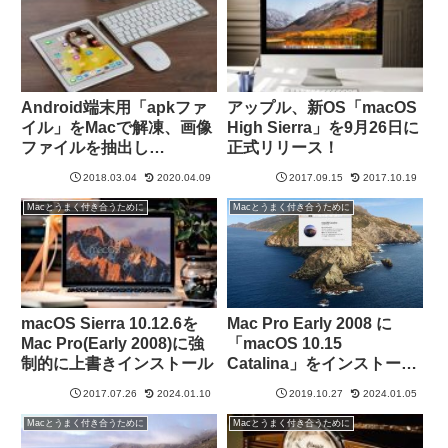
Android端末用「apkファ
アップル、新OS「macOS
イル」をMacで解凍、画像
High Sierra」を9月26日に
ファイルを抽出し
正式リリース！
「iPhone・iPad」の壁紙
2018.03.04
2020.04.09
2017.09.15
2017.10.19
にする方法
Macとうまく付き合うために
Macとうまく付き合うために
macOS Sierra 10.12.6を
Mac Pro Early 2008 に
Mac Pro(Early 2008)に強
「macOS 10.15
制的に上書きインストール
Catalina」をインストール
する方法
2017.07.26
2024.01.10
2019.10.27
2024.01.05
Macとうまく付き合うために
Macとうまく付き合うために