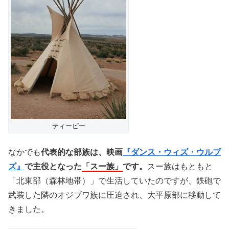
ティーピー
なかでも
代表的な部族は、映画
『ダンス・ウィズ・ウルブ
ズ』
で主役となった
「スー族」
です。
スー族はもともと
「北東部（森林地帯）」で生活していたのですが、鉄砲で
武装した隣のオジブワ族に圧迫され、大平原部に移動して
きました。