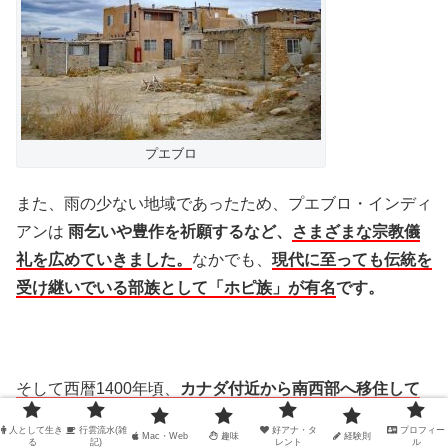
プエブロ
また、雨の少ない地域であったため、プエブロ・インディ
アンは
雨乞いや豊作を祈願するなど、
さまざまな宗教儀
礼を広めていきました。
なかでも、
現代に至っても伝統を
受け継いでいる部族として「ホピ族」が有名
です。
そして西暦1400年頃、
カナダ付近から南西部へ移住して
きたのが、狩猟部族である「アパッチ族」と遊牧民族であ
人として生き
行雲流水(雑
好アナ・タ
プロフィー
Mac・Web
趣味
経験則
る「ナバホ族」で、彼らは先住諸部族への略奪を繰り返し
る
記)
レント
ル