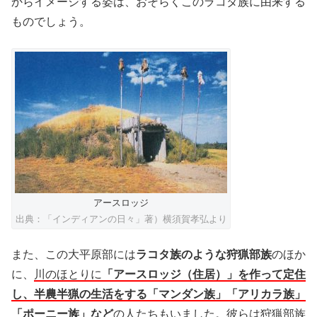
からイメージする姿は、おそらくこのラコタ族に由来する
ものでしょう。
アースロッジ
出典：「インディアンの日々」著）横須賀孝弘より
また、この大平原部には
ラコタ族のような狩猟部族
のほか
に、
川のほとりに
「アースロッジ（住居）」を作って定住
し、半農半猟の生活をする「マンダン族」「アリカラ族」
「ポーニー族」など
の人たちもいました。彼らは狩猟部族