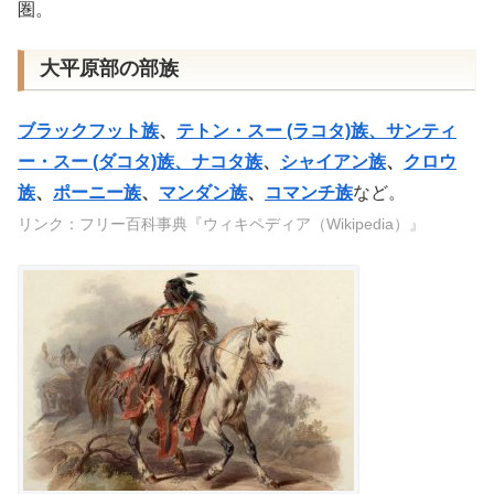
圏。
大平原部の部族
ブラックフット族
、
テトン・スー (ラコタ)族、サンティ
ー・スー (ダコタ)族、ナコタ族
、
シャイアン族
、
クロウ
族
、
ポーニー族
、
マンダン族
、
コマンチ族
など。
リンク：フリー百科事典『ウィキペディア（Wikipedia）』