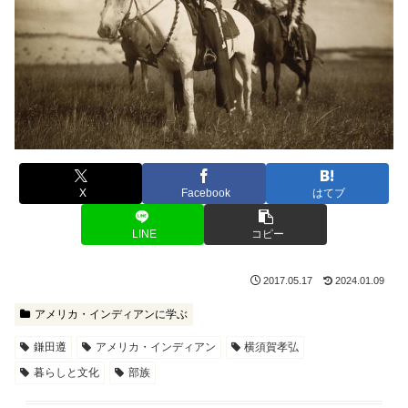
X
Facebook
はてブ
LINE
コピー
2017.05.17
2024.01.09
アメリカ・インディアンに学ぶ
鎌田遵
アメリカ・インディアン
横須賀孝弘
暮らしと文化
部族