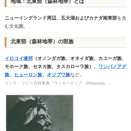
地域：北東部（森林地帯）とは
ニューイングランド周辺、五大湖およびカナダ南東部
を含
む文化圏。
北東部（森林地帯）の部族
イロコイ連邦
（オノンダガ族、オネイダ族、カユーガ族、
モホーク族、セネカ族、タスカローラ族）、
ワンパノアグ
族
、
ヒューロン族
、
オジブワ族
など。
リンク：フリー百科事典『ウィキペディア（Wikipedia）』