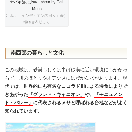
ナバホ族の少年 photo by Carl
Moon
出典：「インディアンの日々」著）
横須賀孝弘より
南西部の暮らしと文化
この地域は、砂漠もしくは半ば砂漠に近い環境にもかかわ
らず、川のほとりやオアシスには豊かな水があります。現
代では、
世界的にも有名なコロラド川による浸食によりで
きあがった
「グランド・キャニオン」
や、
「モニュメン
ト・バレー」
に代表されるメサと呼ばれる台地などがよく
知られています。