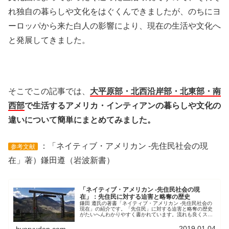
れ独自の暮らしや文化をはぐくんできましたが、のちにヨ
ーロッパから来た白人の影響により、現在の生活や文化へ
と発展してきました。
そこでこの記事では、
大平原部・北西沿岸部・北東部・南
西部
で生活するアメリカ・インティアンの暮らしや文化の
違いについて簡単にまとめてみました。
：「ネイティブ・アメリカン -先住民社会の現
参考文献
在」著）鎌田遵（岩波新書）
「ネイティブ・アメリカン -先住民社会の現
在」：先住民に対する迫害と略奪の歴史
鎌田 遵氏の著書「ネイティブ・アメリカン -先住民社会の
現在」の紹介です。「先住民」に対する迫害と略奪の歴史
がたいへんわかりやすく書かれています。流れも良くスイ
スイと読めます。
2019.01.04