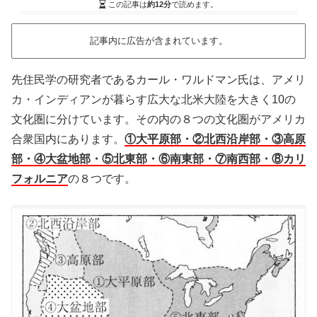
この記事は
約12分
で読めます。
記事内に広告が含まれています。
先住民学の研究者であるカール・ワルドマン氏は、アメリ
カ・インディアンが暮らす広大な北米大陸を大きく10の
文化圏に分けています。その内の８つの文化圏がアメリカ
合衆国内にあります。
①大平原部・②北西沿岸部・③高原
部・④大盆地部・⑤北東部・⑥南東部・⑦南西部・⑧カリ
フォルニア
の８つです。