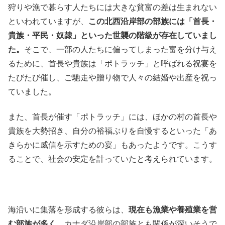
狩りや漁で暮らす人たちには大きな貧富の差は生まれない
といわれていますが、
この北西沿岸部の部族には「首長・
貴族・平民・奴隷」といった世襲の階級が存在していまし
た。
そこで、一部の人たちに偏ってしまった富を分け与え
るために、首長や貴族は「ポトラッチ」と呼ばれる祝宴を
たびたび催し、ご馳走や贈り物で人々の結婚や出産を祝っ
ていました。
また、首長が催す「ポトラッチ」には、ほかの村の首長や
貴族を大勢招き、自分の裕福ぶりを自慢するといった「あ
きらかに威信を示すための宴」もあったようです。こうす
ることで、社会の安定を計っていたと考えられています。
海沿いに集落を形成する彼らは、
現在も漁業や養殖業を営
む部族が多く
、カナダ沿岸部の部族とも関係が深いそうで