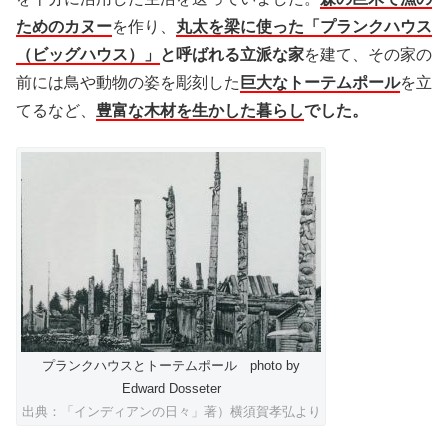
ためのカヌー
を作り、
丸太を梁に使った「プランクハウス
（ビッグハウス）」
と呼ばれる立派な家
を建て、その家の
前には鳥や動物の姿を彫刻した
巨大なトーテムポール
を立
てるなど、
豊富な木材を生かした暮らし
でした。
プランクハウスとトーテムポール photo by
Edward Dosseter
出典：「インディアンの日々」著）横須賀孝弘より