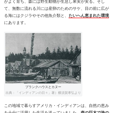
がよく育ち、森には野生動物が生息し果実が実る。そし
て、無数に流れる川には産卵のためのサケ、目の前に広が
る海にはクジラやその他魚介類と、
たいへん恵まれた環境
にあります。
プランクハウスとカヌー
出典：「インディアンの日々」著）横須賀孝弘より
この地域で暮らすアメリカ・インディアンは、自然の恵み
を十分に活用した生活を送っていました。
森の巨木で漁の