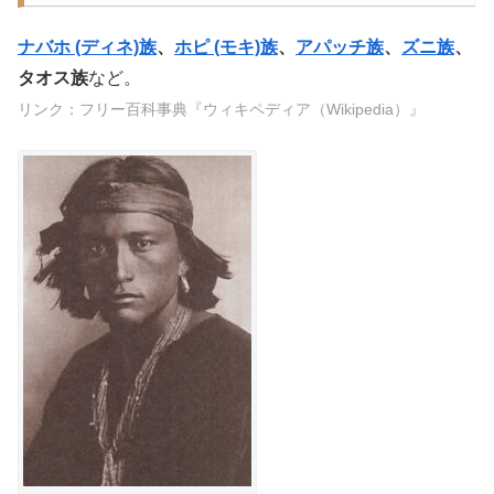
ナバホ (ディネ)族
、
ホピ (モキ)族
、
アパッチ族
、
ズニ族
、
タオス族
など。
リンク：フリー百科事典『ウィキペディア（Wikipedia）』