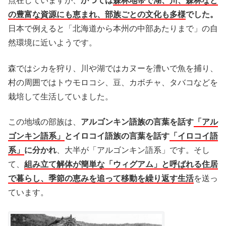
点在していますが、
かつては
森林地帯で湖、川、森林など
の豊富な資源にも恵まれ、部族ごとの文化も多様
でした。
日本で例えると「北海道から本州の中部あたりまで」の自
然環境に近いようです。
森ではシカを狩り、川や湖ではカヌーを漕いで魚を捕り、
村の周囲ではトウモロコシ、豆、カボチャ、タバコなどを
栽培して生活していました。
この地域の部族は、
アルゴンキン語族の言葉を話す
「アル
ゴンキン語系」
とイロコイ語族の言葉を話す
「イロコイ語
系」
に分かれ
、大半が「アルゴンキン語系」です。そし
て、
組み立て解体が簡単な「ウィグアム」と呼ばれる住居
で暮らし、季節の恵みを追って移動を繰り返す生活
を送っ
ています。