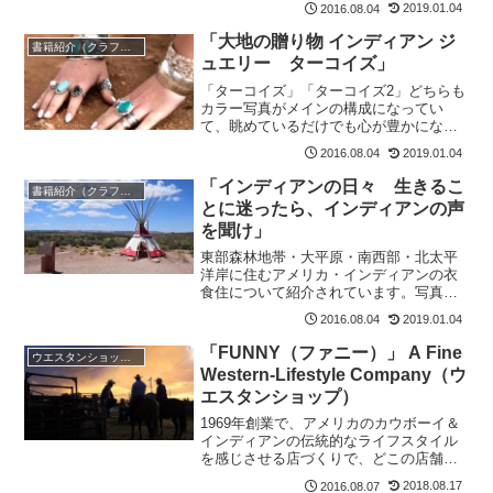
2019.01.04
2016.08.04
書籍でひととおりのことは知ることがで
きると思います。
「大地の贈り物 インディアン ジ
書籍紹介（クラフト/ウエスタン/インディアン・ジュエリー）
ュエリー ターコイズ」
「ターコイズ」「ターコイズ2」どちらも
カラー写真がメインの構成になってい
て、眺めているだけでも心が豊かになる
ような、楽しい特集本です。あらためて
2019.01.04
2016.08.04
「ターコイズと銀」の組み合わせの美し
さを知ることができます。
「インディアンの日々 生きるこ
書籍紹介（クラフト/ウエスタン/インディアン・ジュエリー）
とに迷ったら、インディアンの声
を聞け」
東部森林地帯・大平原・南西部・北太平
洋岸に住むアメリカ・インディアンの衣
食住について紹介されています。写真や
絵、図面などを豊富に使用し、たいへん
2019.01.04
2016.08.04
わかりやすく紹介されています。
「FUNNY（ファニー）」 A Fine
ウエスタンショップ紹介
Western-Lifestyle Company（ウ
エスタンショップ）
1969年創業で、アメリカのカウボーイ＆
インディアンの伝統的なライフスタイル
を感じさせる店づくりで、どこの店舗も
入口の前に立つだけで「わくわく」する
2018.08.17
2016.08.07