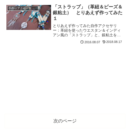
ショップです。ウエスタン・アイテムな
らここに行けばすべて揃います。
「ストラップ」（革紐＆ビーズ＆
手作りアクセ一覧（革＆銀粘土）
銀粘土） とりあえず作ってみた
１
とりあえず作ってみた自作アクセサリ
ー：革紐を使ったウエスタン＆インディ
アン風の「ストラップ」と、銀粘土を使
った「ストラップ用トップ」などを紹介
2018.08.17
2016.08.07
しています。
次のページ