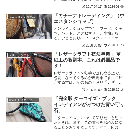
にひと工夫加えた「金箔を施す方法・中
2024.01.09
2017.04.17
空にする方法・三つ編みの作り方・天然
石を生かす方法」など、応用技法のヒン
「カチーナトレーディング」（ウ
ウエスタンショップ紹介
トが満載の教則本です。
エスタンショップ）
オンラインショップでも「ブーツ、シャ
ツ、ハット、アクセサリー、小物」な
ど、ひととおりのウエスタン・アイテム
やインディアン・ジュエリーを購入する
2020.05.23
2016.08.07
ことができます。他のお店では扱わない
ようなユニークな小物もあります
「レザークラフト技法事典」 革
レザークラフト
細工の教則本、これは必需品で
す！
レザークラフトを独学ではじめる上で、
必要になってくるのが教則本です。ご紹
介する本は、その名のとおり「レザーク
ラフト技法」を詳しく写真入りで説明し
2019.10.16
2016.10.02
ている教則本です。「基本的な技法から
応用技術まで」ほぼ学ぶことができると
『完全版 ターコイズ・ブック
書籍紹介（クラフト/ウエスタン/インディアン・ジュエリー）
思います。
インディアンがみつけた青い守り
石』
「ターコイズ」について知りたいと思っ
たときは、まず、この書籍をお読みにな
ることをおすすめします。マニア向けで
はありませんがビギナーであれば、この