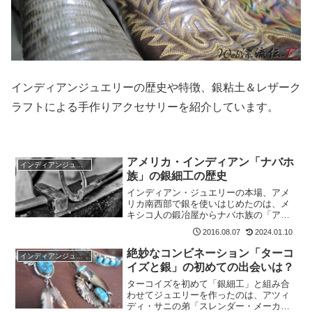
インディアンジュエリーの歴史や特徴、銀粘土＆レザーク
ラフトによる手作りアクセサリーを紹介しています。
アメリカ・インディアン「ナバホ
インディアンジュエリー（シルバー＆ターコイズ）
族」の銀細工の歴史
インディアン・ジュエリーの本場、アメ
リカ南西部で銀を使いはじめたのは、メ
キシコ人の鍛冶屋からナバホ族の「アツ
ィディ・サニ」という男性が手ほどきを
2024.01.10
2016.08.07
受けた「1853年ごろ」からだと言われて
います。
絶妙なコンビネーション「ターコ
インディアンジュエリー（シルバー＆ターコイズ）
イズと銀」の初めての出会いは？
ターコイズを初めて「銀細工」と組み合
わせてジュエリーを作ったのは、アツィ
ディ・サニの弟「スレンダー・メーカ