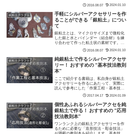
ー・オブ・シルバー」という説と「アツ
2024.01.10
2016.08.07
ィディ・チョン」というナバホの男だと
いう２つの説がある。
手軽にシルバーアクセサリーを作
銀粘土クラフト
ることができる「銀粘土」につい
て
銀粘土とは、マイクロサイズまで微粒化
した銀と水とバインダー（結合材）を練
り合わせて作った粘土状の素材です。粘
土細工を造形する手軽さで「純銀のシル
2024.01.10
2016.08.07
バー・アクセサリー」を作ることができ
ます。
純銀粘土で作るシルバーアクセサ
銀粘土クラフト
リー！ おすすめの “基本技法教則
本”
ここで紹介する書籍は、私自身が銀粘土
アクセサリーを作るにあたって、実際に
読んで参考にした「作業工程・基本技
法」の教則本です。最もおすすめするの
2024.01.09
2017.04.17
は、『純銀粘土PMC3で作る 男の手作
りシルバーアクセサリー ベーシックテ
個性あふれるシルバーアクセを純
銀粘土クラフト
クニック編』です。
銀粘土で作る！ おすすめの “応用
技法教則本”
ワンランク上の銀粘土アクセサリーを作
るために必要な「造形技法・彫金技法」
が満載の教則本を紹介します。基本技法