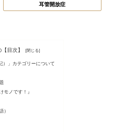
耳管開放症
の【目次】
記）」カテゴリーについて
題
けモノです！』
語）