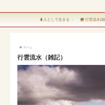
人として生きる
行雲流水(雑
ホーム
行雲流水（雑記）