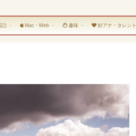
記)
Mac・Web
趣味
好アナ・タレン