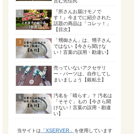
営む先住民
『所さんお届けモノで
す！』今までに紹介された
話題の商品は「コレッ！」
【目次】
「甥御さん」は、甥子さん
ではない【今さら聞けな
い！言葉の誤用・勘違い】
売っていないアクセサリ
ー・パーツは、自作してし
まいましょう【銀粘土】
汚名を「晴らす」？ 汚名は
「そそぐ」もの【今さら聞
けない！言葉の誤用・勘違
い】
当サイトは
「XSERVER」
を使用しています