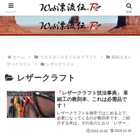
アメリカ・インディアンの思想・生き方からの学びをメインに、趣味や経験則
からの情報を発信
メニュー
検索
ホーム
ウエスタンスタイル＆クラフト
銀粘土＆レ
ザークラフト
レザークラフト
レザークラフト
「レザークラフト技法事典」 革
レザークラフト
細工の教則本、これは必需品で
す！
レザークラフトを独学ではじめる上で、
必要になってくるのが教則本です。ご紹
介する本は、その名のとおり「レザーク
ラフト技法」を詳しく写真入りで説明し
2019.10.16
2016.10.02
ている教則本です。「基本的な技法から
応用技術まで」ほぼ学ぶことができると