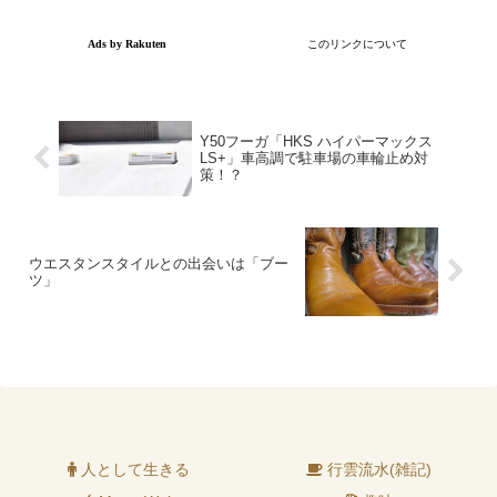
Y50フーガ「HKS ハイパーマックス
LS+」車高調で駐車場の車輪止め対
策！？
ウエスタンスタイルとの出会いは「ブー
ツ」
人として生きる
行雲流水(雑記)