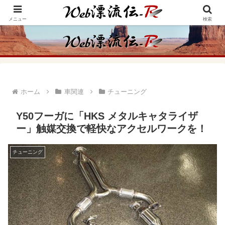
アメリカ・インディアンの思想・生き方からの学びをメインに、趣味や経験則
からの情報を発信
メニュー
検索
ホーム
車関連
チューニング
Y50フーガに「HKS メタルキャタライザ
ー」触媒交換で軽快なアクセルワークを！
チューニング