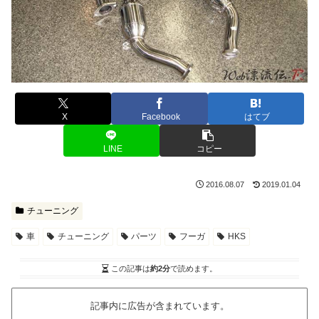
X
Facebook
はてブ
LINE
コピー
2016.08.07
2019.01.04
チューニング
車
チューニング
パーツ
フーガ
HKS
この記事は
約2分
で読めます。
記事内に広告が含まれています。