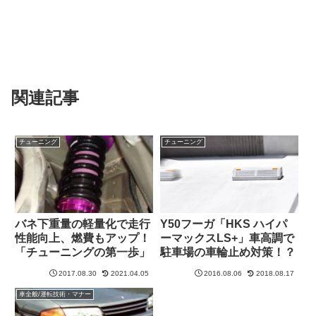
関連記事
チューニング
チューニング
Y50フーガ「HKS ハイパ
バネ下重量の軽量化で走行
ーマックスLS+」車高調で
性能向上、燃費もアップ！
駐車場の車輪止め対策！？
「チューニングの第一歩」
2017.08.30
2021.04.05
2016.08.06
2018.08.17
車全般/運転技術・マナー