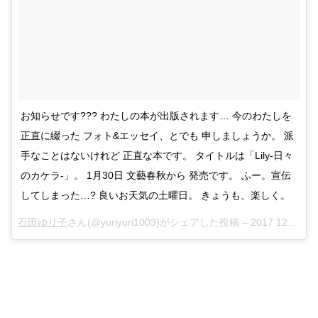
お知らせです??? わたしの本が出版されます… 今のわたしを
正直に綴った フォト&エッセイ、とでも 申しましょうか。 派
手なことはないけれど 正直な本です。 タイトルは「Lily-日々
のカケラ-」。 1月30日 文藝春秋から 発売です。 ふー。宣伝
してしまった…? 良いお天気の土曜日。 きょうも、楽しく。
石田ゆり子
さん(@yuriyuri1003)がシェアした投稿 –
2017 12月 8 3:51午後 PST