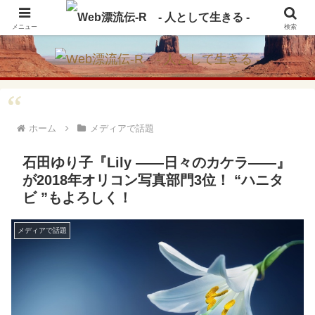
アメリカ・インディアンの思想・生き方からの学びをメインに、趣味や経験則
からの情報を発信
メニュー
検索
ホーム
メディアで話題
石田ゆり子『Lily ――日々のカケラ――』
が2018年オリコン写真部門3位！ “ハニタ
ビ ”もよろしく！
メディアで話題