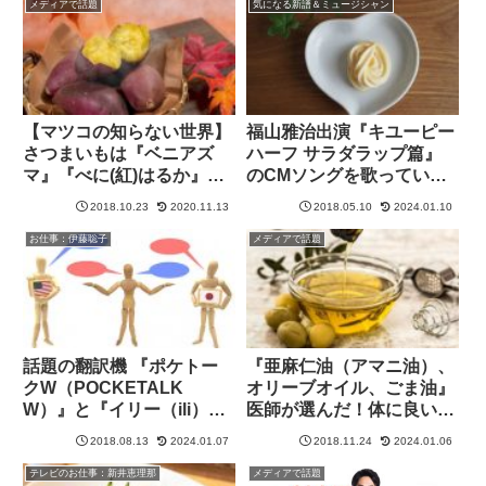
メディアで話題
気になる新譜＆ミュージシャン
【マツコの知らない世界】
福山雅治出演『キユーピー
さつまいもは『ベニアズ
ハーフ サラダラップ篇』
マ』『べに(紅)はるか』、
のCMソングを歌っている
それとも『紅きらら』
のは “テイラー・マシュー
2018.10.23
2020.11.13
2018.05.10
2024.01.10
ズ”
お仕事：伊藤聡子
メディアで話題
話題の翻訳機 『ポケトー
『亜麻仁油（アマニ油）、
クW（POCKETALK
オリーブオイル、ごま油』
W）』と『イリー（ili）』
医師が選んだ！体に良い3
を、伊藤聡子公式ブログで
大油【ジョブチューン】
2018.08.13
2024.01.07
2018.11.24
2024.01.06
紹介！
テレビのお仕事：新井恵理那
メディアで話題