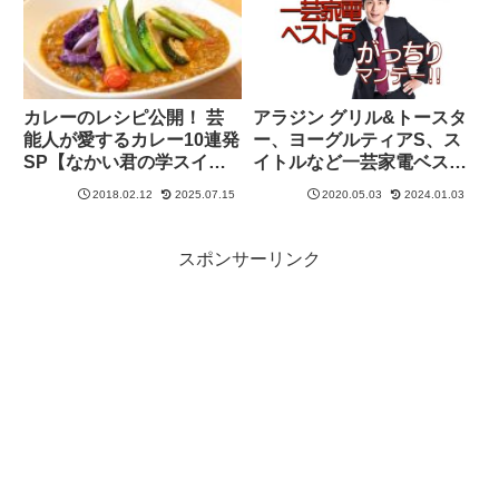
カレーのレシピ公開！ 芸
アラジン グリル&トースタ
能人が愛するカレー10連発
ー、ヨーグルティアS、ス
SP【なかい君の学スイッ
イトルなど一芸家電ベスト
チ】
5を紹介【がっちりマンデ
2018.02.12
2025.07.15
2020.05.03
2024.01.03
ー！！】
スポンサーリンク