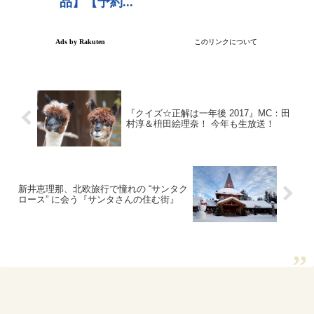
『クイズ☆正解は一年後 2017』MC：田
村淳＆枡田絵理奈！ 今年も生放送！
新井恵理那、北欧旅行で憧れの “サンタク
ロース” に会う『サンタさんの住む街』