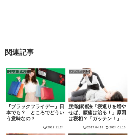
関連記事
ことば（日本語）
メディアで話題
『ブラックフライデー』日
腰痛解消法「寝返りを増や
本でも？ ところでどうい
せば、腰痛は治る！」原因
う意味なの？
は寝相？「ガッテン！」で
紹介
2017.11.24
2017.04.19
2024.01.10