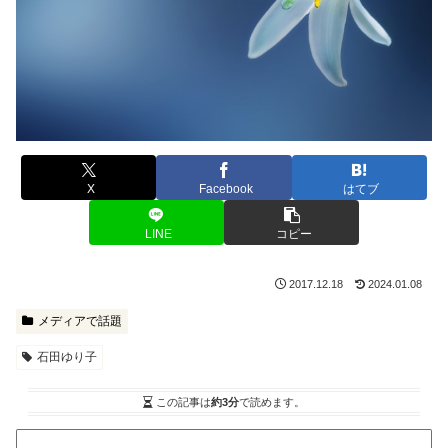
X
Facebook
はてブ
LINE
コピー
2017.12.18
2024.01.08
メディアで話題
石田ゆり子
この記事は
約3分
で読めます。