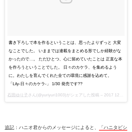
書き下ろしで本を作るということは、思ったよりずっと 大変
なことでした。 いままでは連載をまとめる形でしか経験がな
かったので…。 ただひとつ、心に留めていたことは 正直な本
を作ろうということでした。 日々のカケラ、を集めるよう
に。わたしを育んでくれた全ての環境に感謝を込めて。
「Lily-日々のカケラ-」 1/30 発売です??
石田ゆり子
さん(@yuriyuri1003)がシェアした投稿 –
2017 12月 14 5:15午後 PST
追記
：ハニオ君からのメッセージによると、
「ハニタビシ