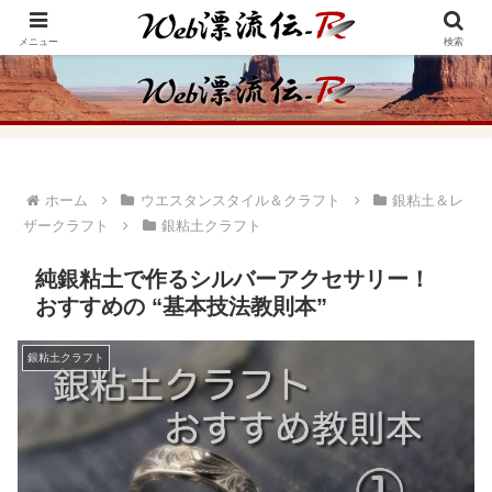
アメリカ・インディアンの思想・生き方からの学びをメインに、趣味や経験則
からの情報を発信
メニュー
検索
ホーム
ウエスタンスタイル＆クラフト
銀粘土＆レ
ザークラフト
銀粘土クラフト
純銀粘土で作るシルバーアクセサリー！
おすすめの “基本技法教則本”
銀粘土クラフト