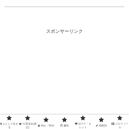
スポンサーリンク
人として生き
行雲流水(雑
好アナ・タ
プロフィー
Mac・Web
趣味
経験則
る
記)
レント
ル