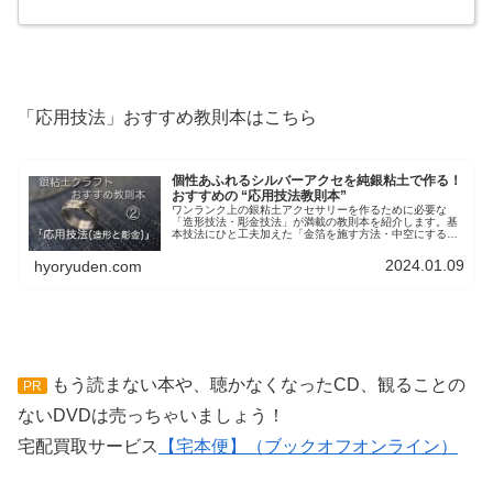
「応用技法」おすすめ教則本はこちら
個性あふれるシルバーアクセを純銀粘土で作る！
おすすめの “応用技法教則本”
ワンランク上の銀粘土アクセサリーを作るために必要な
「造形技法・彫金技法」が満載の教則本を紹介します。基
本技法にひと工夫加えた「金箔を施す方法・中空にする方
法・三つ編みの作り方・天然石を生かす方法」など、応用
技法のヒントが満載の教則本です。
2024.01.09
hyoryuden.com
もう読まない本や、聴かなくなったCD、観ることの
PR
ないDVDは売っちゃいましょう！
宅配買取サービス
【宅本便】（ブックオフオンライン）