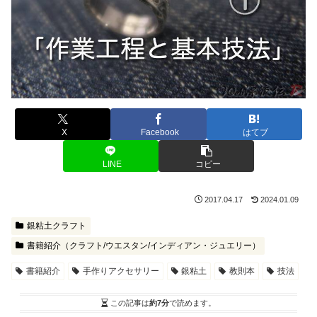
X
Facebook
はてブ
LINE
コピー
2017.04.17
2024.01.09
銀粘土クラフト
書籍紹介（クラフト/ウエスタン/インディアン・ジュエリー）
書籍紹介
手作りアクセサリー
銀粘土
教則本
技法
この記事は
約7分
で読めます。