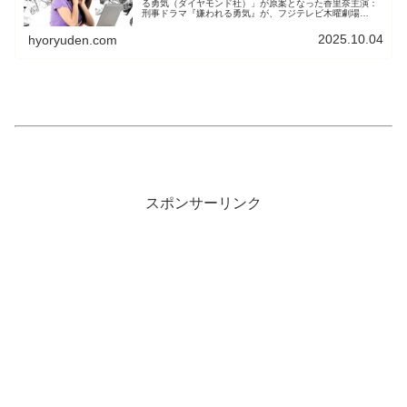
る勇気（ダイヤモンド社）」が原案となった香里奈主演：
刑事ドラマ『嫌われる勇気』が、フジテレビ木曜劇場
（22：00〜22：54）で1月12日木曜から放送されます。
原案「嫌われる勇気」は、...
2025.10.04
hyoryuden.com
スポンサーリンク