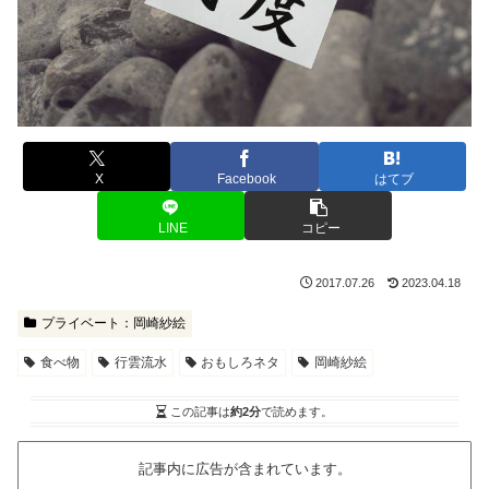
X
Facebook
はてブ
LINE
コピー
2017.07.26
2023.04.18
プライベート：岡崎紗絵
食べ物
行雲流水
おもしろネタ
岡崎紗絵
この記事は
約2分
で読めます。
記事内に広告が含まれています。