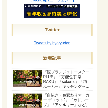
【TechClipsエージェント】
Twitter
Tweets by hyoryuden
新着記事
『匠ブランジェトースター
PLUS』『万能包丁 楽
RAKU』『sokomo』『猫舌
ふーふー』キッチングッズ
を紹介【所さんお届けモノ
『白抜き・色変わりマーカ
です！】
ー デコット2』『カドルー
プ』『アケルキー』など、