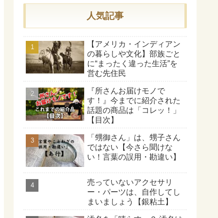
人気記事
【アメリカ・インディアン
の暮らしや文化】部族ごと
に“まったく違った生活”を
営む先住民
『所さんお届けモノで
す！』今までに紹介された
話題の商品は「コレッ！」
【目次】
「甥御さん」は、甥子さん
ではない【今さら聞けな
い！言葉の誤用・勘違い】
売っていないアクセサリ
ー・パーツは、自作してし
まいましょう【銀粘土】