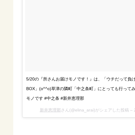
5/20の『所さんお届けモノです！』は、「ウチだって
BOX」(o^^o)草津の隣町「中之条町」にとっても行って
モノです #中之条 #新井恵理那
新井恵理那
さん(@elina_arai)がシェアした投稿 –