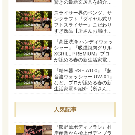
驚きの最新文房具を紹介
【所さんお届けモノで
スライサー界のベンツ、サ
す！】
ンクラフト『ダイヤル式リ
フトスライサー』こだわり
すぎ逸品【所さんお届けモ
ノです！】
『高圧洗浄 ハンディウォッ
シャー』『吸煙焼肉グリル
XGRILL PREMIUM』プロ
が認める春の新生活家電を
紹介【所さんお届けモノで
『精米器 RSF-A100』『超
す！】
音波ウォッシャー UW-X1』
など、プロが認める春の新
生活家電を紹介【所さんお
届けモノです！】
人気記事
『熊野筆ボディブラシ』村
岸産業から極上ボディブラ