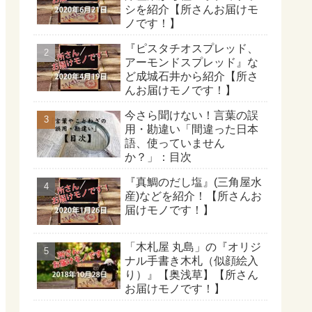
シを紹介【所さんお届けモ
ノです！】
『ピスタチオスプレッド、
アーモンドスプレッド』な
ど成城石井から紹介【所さ
んお届けモノです！】
今さら聞けない！言葉の誤
用・勘違い「間違った日本
語、使っていません
か？」：目次
『真鯛のだし塩』(三角屋水
産)などを紹介！【所さんお
届けモノです！】
「木札屋 丸島」の『オリジ
ナル手書き木札（似顔絵入
り）』【奥浅草】【所さん
お届けモノです！】