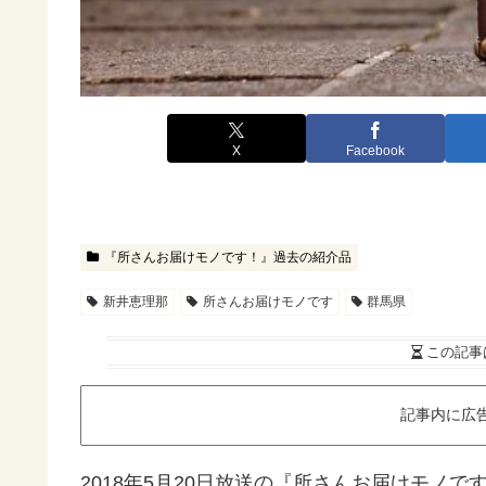
X
Facebook
『所さんお届けモノです！』過去の紹介品
新井恵理那
所さんお届けモノです
群馬県
この記事
記事内に広
2018年5月20日放送の『所さんお届けモノ