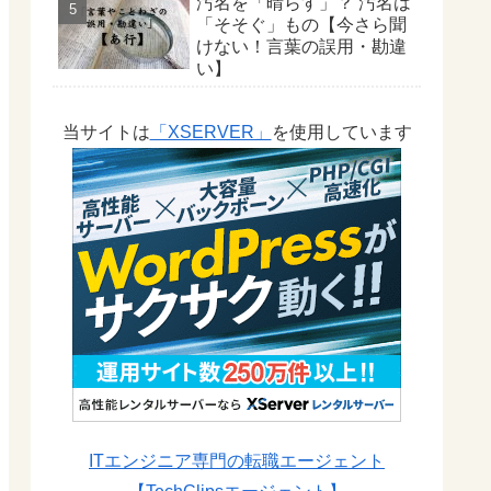
汚名を「晴らす」？ 汚名は
「そそぐ」もの【今さら聞
けない！言葉の誤用・勘違
い】
当サイトは
「XSERVER」
を使用しています
ITエンジニア専門の転職エージェント