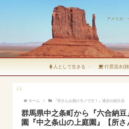
アメリカ・
人として生きる
行雲流水(雑
ホーム
『所さんお届けモノです！』過去の紹介品
群馬県中之条町から『六合納豆
園『中之条山の上庭園』【所さ