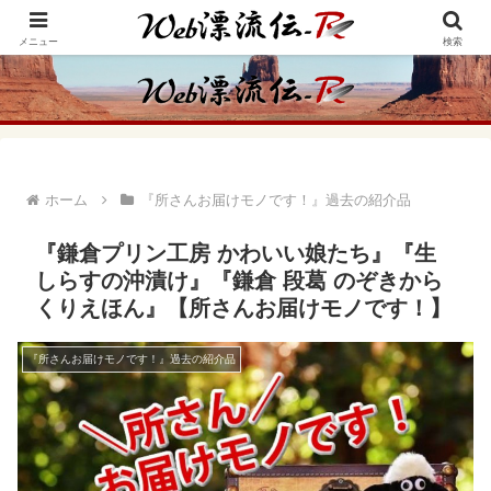
アメリカ・インディアンの思想・生き方からの学びをメインに、趣味や経験則
からの情報を発信
メニュー
検索
ホーム
『所さんお届けモノです！』過去の紹介品
『鎌倉プリン工房 かわいい娘たち』『生
しらすの沖漬け』『鎌倉 段葛 のぞきから
くりえほん』【所さんお届けモノです！】
『所さんお届けモノです！』過去の紹介品