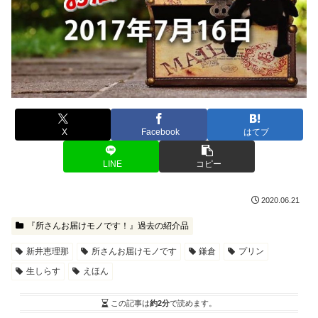
X
Facebook
はてブ
LINE
コピー
2020.06.21
『所さんお届けモノです！』過去の紹介品
新井恵理那
所さんお届けモノです
鎌倉
プリン
生しらす
えほん
この記事は
約2分
で読めます。