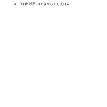
『鎌倉 段葛 のぞきからくりえほん』