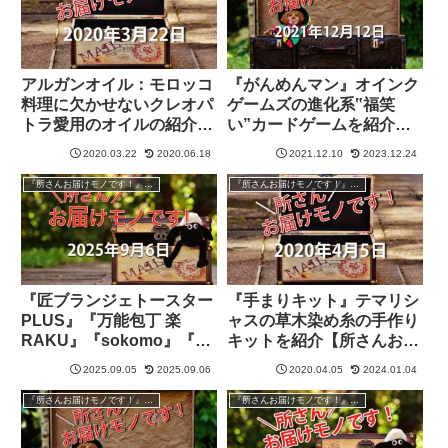
アルガンオイル：モロッコ
『がんめんマン』オインク
料理に欠かせないクレオパ
ゲームズの進化系‟福笑
トラ愛用のオイルの紹介
い”カードゲームを紹介
【所さんお届けモノで
【所さんお届けモノで
2020.03.22
2020.06.18
2021.12.10
2023.12.24
す！】
す！】
『所さんお届けモノです！』過去の紹介品
『所さんお届けモノです！』過去の紹介品
『匠ブランジェトースター
『手まりキット』テマリシ
PLUS』『万能包丁 楽
ャスの草木染め糸の手作り
RAKU』『sokomo』『猫
キットを紹介【所さんお届
舌ふーふー』キッチングッ
けモノです！】
2025.09.05
2025.09.06
2020.04.05
2024.01.04
ズを紹介【所さんお届けモ
ノです！】
『所さんお届けモノです！』過去の紹介品
『所さんお届けモノです！』過去の紹介品