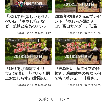
『ぷれすた(ほしいもせん
2018年視聴者Xmasプレゼ
べい)』『冷やし柿』な
ント!『やわらか湯たん
ど、茨城と奈良のアンテナ
ぽ、富山サンダー、珪藻土
ショップからご当地スイー
バスマット、創作足袋、手
2021.05.30
2023.12.27
2018.12.23
2024.01.06
ツを紹介【所さんお届けモ
ぬぐい･･･』【所さんお届
ノです！】
けモノです！】
『所さんお届けモノです！』過去の紹介品
『所さんお届けモノです！』過去の紹介品
『ゆりあげ港朝市 セリ
『POSHU』新タイプの栓
市』(赤貝)、『パリッと閖
抜き、炭酸飲料の瓶なら何
上おにしらす』(北限のし
でも “ポシュ！”【所さん
らす) 宮城県名取市【所さ
お届けモノです！】
2018.08.11
2020.06.18
2018.09.09
2021.04.05
んお届けモノです！】
スポンサーリンク