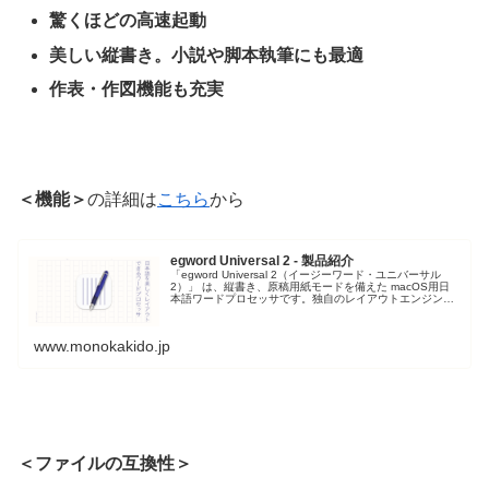
驚くほどの高速起動
美しい縦書き。小説や脚本執筆にも最適
作表・作図機能も充実
＜機能＞
の詳細は
こちら
から
egword Universal 2 - 製品紹介
「egword Universal 2（イージーワード・ユニバーサル
2）」 は、縦書き、原稿用紙モードを備えた macOS用日
本語ワードプロセッサです。独自のレイアウトエンジンを
搭載し、日本語の文章を美しくレイアウトすることができ
ます。パ...
www.monokakido.jp
＜ファイルの互換性＞