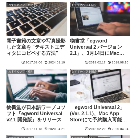
おすすめソフト紹介
おすすめソフト紹介
電子書籍の文章や写真撮影
物書堂「egword
した文章を “テキストエデ
Universal 2 バージョン
ィタにコピペする方法”
2.1」、3月14日にMac
App Storeで販売開始予
2017.08.06
2024.01.10
2018.02.17
2018.08.16
定！
おすすめソフト紹介
おすすめソフト紹介
物書堂が日本語ワープロソ
「egword Universal 2」
フト『egword Universal
(Ver. 2.1.1)、Mac App
v2.1 開発版』をリリース
Storeにて予約購入可能
に！
2017.11.18
2020.04.21
2018.02.20
2020.04.04
おすすめソフト紹介
おすすめソフト紹介