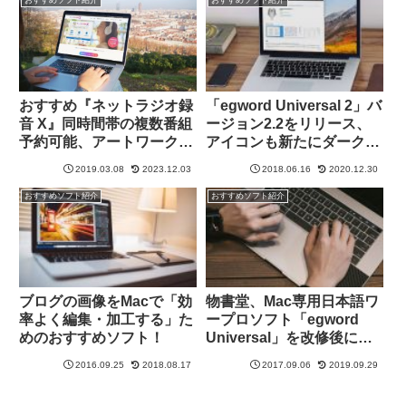
おすすめ『ネットラジオ録
「egword Universal 2」バ
音 X』同時間帯の複数番組
ージョン2.2をリリース、
予約可能、アートワークの
アイコンも新たにダークモ
自動取得！
ード対応！
2019.03.08
2023.12.03
2018.06.16
2020.12.30
おすすめソフト紹介
おすすめソフト紹介
ブログの画像をMacで「効
物書堂、Mac専用日本語ワ
率よく編集・加工する」た
ープロソフト「egword
めのおすすめソフト！
Universal」を改修後にリ
リース
2016.09.25
2018.08.17
2017.09.06
2019.09.29