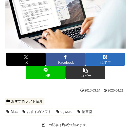
X
Facebook
はてブ
LINE
コピー
2018.03.14
2020.04.21
おすすめソフト紹介
Mac
おすすめソフト
egword
物書堂
この記事は
約3分
で読めます。