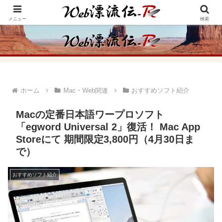
アメリカ・インディアンの思想・生き方からの学びをメインに、趣味や経験則
からの情報を発信
メニュー
検索
ホーム
Mac・Web関連
おすすめソフト紹介
Macの定番日本語ワープロソフト
「egword Universal 2」復活！ Mac App
Storeにて 期間限定3,800円（4月30日ま
で）
おすすめソフト紹介