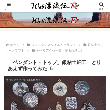
アメリカ・インディアンの思想・生き方からの学びをメインに、趣味や経験則
からの情報を発信
メニュー
検索
ホーム
ウエスタンスタイル＆クラフト
銀粘土＆レ
ザークラフト
手作りアクセ一覧（革＆銀粘土）
「ペンダント・トップ」銀粘土細工 とり
あえず作ってみた ５
手作りアクセ一覧（革＆銀粘土）