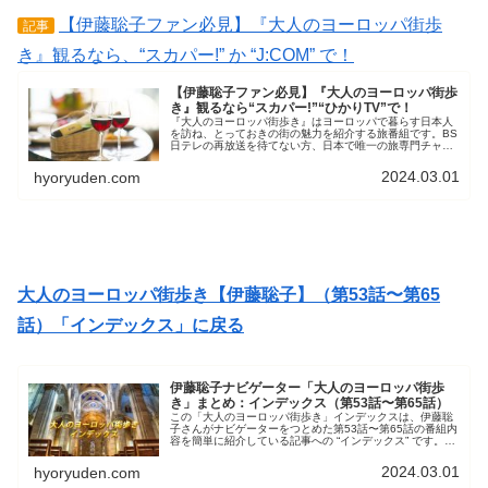
【伊藤聡子ファン必見】『大人のヨーロッパ街歩
記事
き』観るなら、“スカパー!” か “J:COM” で！
【伊藤聡子ファン必見】『大人のヨーロッパ街歩
き』観るなら“スカパー!”“ひかりTV”で！
『大人のヨーロッパ街歩き』はヨーロッパで暮らす日本人
を訪ね、とっておきの街の魅力を紹介する旅番組です。BS
日テレの再放送を待てない方、日本で唯一の旅専門チャン
ネル「旅チャンネルHD」なら、常に『大人のヨーロッパ街
歩き』がスケジュールされています。
2024.03.01
hyoryuden.com
大人のヨーロッパ街歩き【伊藤聡子】（第53話〜第65
話）「インデックス」に戻る
伊藤聡子ナビゲーター「大人のヨーロッパ街歩
き」まとめ：インデックス（第53話〜第65話）
この「大人のヨーロッパ街歩き」インデックスは、伊藤聡
子さんがナビゲーターをつとめた第53話〜第65話の番組内
容を簡単に紹介している記事への “インデックス” です。
「大人のヨーロッパ街歩き」は、ヨーロッパで暮らす日本
人ならではの、とっておきの街の魅力を紹介する旅番組で
2024.03.01
hyoryuden.com
す。