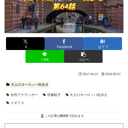
X
Facebook
はてブ
LINE
コピー
2017.04.21
2018.09.07
大人のヨーロッパ街歩き
女性アナウンサー
伊藤聡子
大人のヨーロッパ街歩き
イギリス
この記事は
約3分
で読めます。