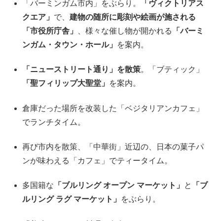
「バーミンガム市内」をぶらり。
「ヴィクトリアス
クエア」
で、
建物の随所に彫刻や絵画が施される
「市役所庁舎」
、様々な催し物が開かれる
「バーミ
ンガム・タウン・ホール」
を案内。
「ニューストリート通り」を散策
。「ブティック」
「聖フィリップ大聖堂」
を案内。
倉庫だった場所を改装した「ベジタリアンカフェ」
でランチタイム。
再び市内を散策、「中華街」近辺の、日本の菓子パ
ンが味わえる「カフェ」でティータイム。
多国籍な
「ブルリング オープン マーケット」
と
「ブ
ルリング ラグ マーケット」
をぶらり。