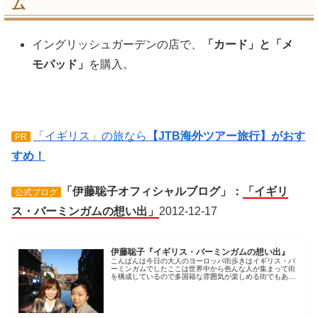
ム
イングリッシュガーデンの店で、
「カード」と「メ
モパッド」
を購入。
「イギリス」の旅なら
【JTB海外ツアー旅行】がおす
PR
すめ！
「伊藤聡子オフィシャルブログ」：
「イギリ
公式ブログ
ス・バーミンガムの想い出」
2012-12-17
伊藤聡子『イギリス・バーミンガムの想い出』
こんばんは今日の大人のヨーロッパ街歩きはイギリス・バ
ーミンガムでしたここは世界中から色んな人が集まって街
を構成しているので多国籍な雰囲気が楽しめる街でもあり
ま…