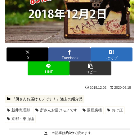
X
Facebook
はてブ
LINE
コピー
2018.12.02
2020.06.18
『所さんお届けモノです！』過去の紹介品
新井恵理那
所さんお届けモノです
湯豆腐桶
おけ庄
京都・東山編
この記事は
約3分
で読めます。