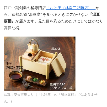
江戸中期創業の桶専門店
「おけ庄（林常二郎商店）」
か
ら、京都名物 “湯豆腐” を食べるときに欠かせない
『湯豆
腐桶』
が届きます。見た目を彩るためだけにしてはかなり
高価な桶。
写真：楽天市場より（「おけ庄」の『湯豆腐桶』ではありませ
ん。）