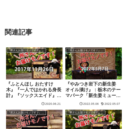
関連記事
『所さんお届けモノです！』過去の紹介品
『所さんお届けモノです！』過去の紹介品
『ふとんほし おたすけ
『やみつき岩下の新生姜
木』『一人ではかれる身長
オイル漬け』：栃木のテー
計』『ソックスエイド』
マパーク「新生姜ミュージ
【所さんお届けモノで
アム」より紹介【所さんお
2020.06.21
2022.05.06
2022.05.07
す！】
届けモノです！】
『所さんお届けモノです！』過去の紹介品
『所さんお届けモノです！』過去の紹介品