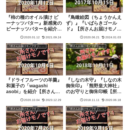
『柿の種のオイル漬け ピ
『鳥瞰絵図（ちょうかんえ
ーナッツバター』新感覚の
ず）』『いばらきゴール
ピーナッツバターを紹介
ド』【所さんお届けモノで
【所さんお届けモノで
す！】
2020.01.12
2021.09.24
2020.06.21
2024.01.03
す！】
『所さんお届けモノです！』過去の紹介品
『所さんお届けモノです！』過去の紹介品
『ドライフルーツの羊羹』
『しなの木守』『しなの木
和菓子の「wagashi
御朱印』「熊野皇大神社」
asobi」を紹介【所さんお
のお守りと御朱印帳【所さ
届けモノです！】
んお届けモノです！】
2020.10.04
2023.12.29
2018.11.11
2020.06.18
『所さんお届けモノです！』過去の紹介品
『所さんお届けモノです！』過去の紹介品