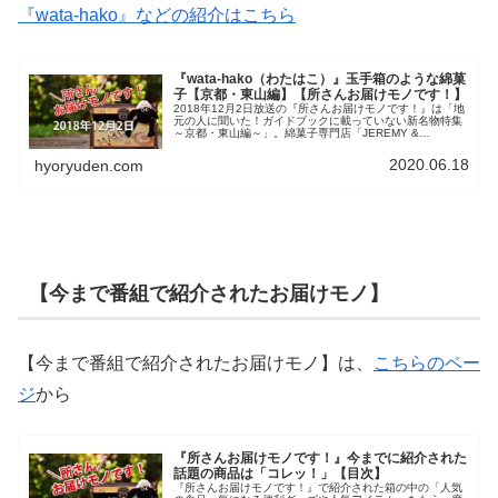
『wata-hako』などの紹介はこちら
『wata-hako（わたはこ）』玉手箱のような綿菓
子【京都・東山編】【所さんお届けモノです！】
2018年12月2日放送の『所さんお届けモノです！』は「地
元の人に聞いた！ガイドブックに載っていない新名物特集
～京都・東山編～」。綿菓子専門店「JEREMY &
JEMIMAH」古川町商店街店の玉手箱のような『wata-
hako（わたはこ）』などを紹介しています。
2020.06.18
hyoryuden.com
【今まで番組で紹介されたお届けモノ】
【今まで番組で紹介されたお届けモノ】は、
こちらのペー
ジ
から
『所さんお届けモノです！』今までに紹介された
話題の商品は「コレッ！」【目次】
『所さんお届けモノです！』で紹介された箱の中の「人気