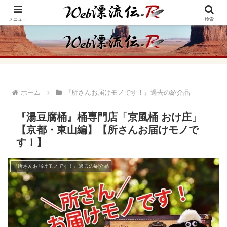
アメリカ・インディアンの思想・生き方からの学びをメインに、趣味や経験則
からの情報を発信
メニュー
検索
ホーム
『所さんお届けモノです！』過去の紹介品
『湯豆腐桶』桶専門店「京風桶 おけ庄」
【京都・東山編】【所さんお届けモノで
す！】
『所さんお届けモノです！』過去の紹介品