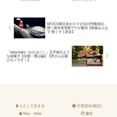
NEXCO東日本がスマヌ法のPR動画公
開！新井恵理那アナが案内【家族みんな
で 無くそう逆走】
『wata-hako（わたはこ）』玉手箱のよう
な綿菓子【京都・東山編】【所さんお届
けモノです！】
人として生きる
行雲流水(雑記)
Mac・Web
趣味