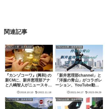
関連記事
CMのお仕事：新井恵理那
CMのお仕事：新井恵理那
『カンゾコーワ』(興和) の
「新井恵理那channel」と
新CMに、新井恵理那アナ
「洋服の青山」がコラボレ
と八嶋智人がニュースキャ
ーション、YouTube動画
スターとして登場！
＆特設サイトで商品紹介
2018.10.10
2022.11.18
2021.04.17
2023.09.29
CMのお仕事：新井恵理那
CMのお仕事：新井恵理那