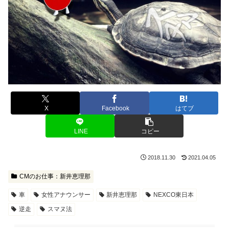
X
Facebook
はてブ
LINE
コピー
2018.11.30
2021.04.05
CMのお仕事：新井恵理那
車
女性アナウンサー
新井恵理那
NEXCO東日本
逆走
スマヌ法