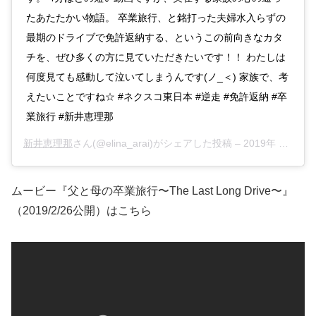
たあたたかい物語。 卒業旅行、と銘打った夫婦水入らずの
最期のドライブで免許返納する、というこの前向きなカタ
チを、ぜひ多くの方に見ていただきたいです！！ わたしは
何度見ても感動して泣いてしまうんです(ノ_＜) 家族で、考
えたいことですね☆ #ネクスコ東日本 #逆走 #免許返納 #卒
業旅行 #新井恵理那
新井恵理那
さん(@elina_arai)がシェアした投稿 –
2019年 2月月27日午前3時28分PST
ムービー『父と母の卒業旅行〜The Last Long Drive〜』
（2019/2/26公開）はこちら