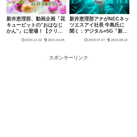
新井恵理那、動画企画「花
新井恵理那アナがNECネッ
キューピットの“おはなじ
ツエスアイ社長 牛島氏に
かん”」に登場！【クリス
聞く：デジタル×5G「新時
マスにお花を飾ってみた】
代の働き方」とは？
2020.12.22
2021.04.05
2019.07.27
2023.08.10
スポンサーリンク