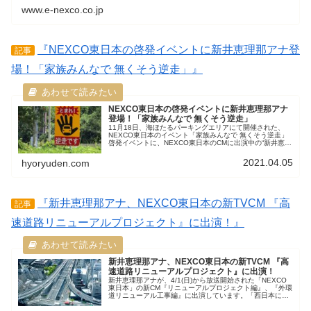
www.e-nexco.co.jp
『NEXCO東日本の啓発イベントに新井恵理那アナ登
記事
場！「家族みんなで 無くそう逆走」』
NEXCO東日本の啓発イベントに新井恵理那アナ
登場！「家族みんなで 無くそう逆走」
11月18日、海ほたるパーキングエリアにて開催された、
NEXCO東日本のイベント「家族みんなで 無くそう逆走」
啓発イベントに、NEXCO東日本のCMに出演中の“新井恵理
那アナ”がゲストとして参加しました。感覚機能の衰えをチ
ェックできる “スマヌ法” を実践体験。
2021.04.05
hyoryuden.com
『新井恵理那アナ、NEXCO東日本の新TVCM 『高
記事
速道路リニューアルプロジェクト』に出演！』
新井恵理那アナ、NEXCO東日本の新TVCM 『高
速道路リニューアルプロジェクト』に出演！
新井恵理那アナが、4/1(日)から放送開始された「NEXCO
東日本」の新CM『リニューアルプロジェクト編』、『外環
道リニューアル工事編』に出演しています。「西日本に住
んでいるから、放送されない！」という新井恵理那ファン
は、早めのダウンロードを！