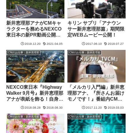
新井恵理那アナがCMキャ
キリン サプリ「アナウン
ラクターを務めるNEXCO
サー新井恵理那篇」期間限
東日本の新PR動画公開！
定WEBムービー公開！
【家族みんなで 無くそう
2019.12.20
2021.04.05
2017.06.10
2018.07.27
逆走】
CMのお仕事：新井恵理那
CMのお仕事：新井恵理那
NEXCO東日本『Highway
「メルカリ入門編」新井恵
Walker 9月号』新井恵理那
理那アナ、『所さんお届け
アナが表紙を飾る！自身の
モノです！』番組内CMに
インスタグラムで報告
出演！
2018.08.28
2018.08.30
2017.11.20
2019.03.03
CMのお仕事：新井恵理那
CMのお仕事：新井恵理那