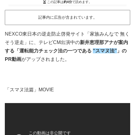
この記事は
約4分
で読めます。
記事内に広告が含まれています。
NEXCO東日本の逆走防止啓発サイト「家族みんなで 無く
そう逆走」に、テレビCM出演中の
新井恵理那アナが案内
する「運転能力チェック法の一つである
“スマヌ法”
」の
PR動画
がアップされました。
「スマヌ法篇」MOVIE