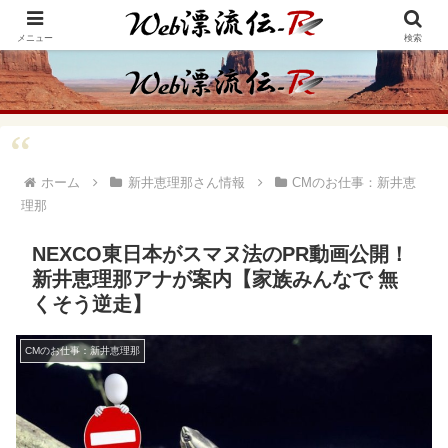
アメリカ・インディアンの思想・生き方からの学びをメインに、趣味や経験則
からの情報を発信
メニュー
検索
ホーム
新井恵理那さん情報
CMのお仕事：新井恵
理那
NEXCO東日本がスマヌ法のPR動画公開！
新井恵理那アナが案内【家族みんなで 無
くそう逆走】
CMのお仕事：新井恵理那