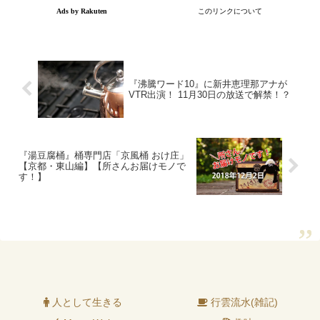
『沸騰ワード10』に新井恵理那アナが
VTR出演！ 11月30日の放送で解禁！？
『湯豆腐桶』桶専門店「京風桶 おけ庄」
【京都・東山編】【所さんお届けモノで
す！】
人として生きる
行雲流水(雑記)