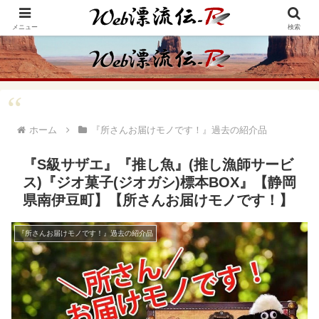
アメリカ・インディアンの思想・生き方からの学びをメインに、趣味や経験則
からの情報を発信
メニュー
検索
ホーム
『所さんお届けモノです！』過去の紹介品
『S級サザエ』『推し魚』(推し漁師サービ
ス)『ジオ菓子(ジオガシ)標本BOX』【静岡
県南伊豆町】【所さんお届けモノです！】
『所さんお届けモノです！』過去の紹介品