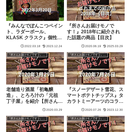
『みんなでぽんこつペイン
『所さんお届けモノで
ト、ラダーボール、
す！』2018年に紹介され
KLASK クラスク』個性派
た話題の商品【目次】
ゲームを紹介【所さんお届
2022.03.18
2023.12.24
2020.06.19
2025.03.29
けモノです！】
『所さんお届けモノです！』過去の紹介品
『所さんお届けモノです！』過去の紹介品
老舗造り酒屋「初亀醸
『スノーデザート雪花、ス
造」、とろろ汁の「元祖
マートポテトチップス』タ
丁子屋」を紹介【所さんお
カラトミーアーツのコラボ
届けモノです！】
商品【所さんお届けモノで
2020.03.29
2020.07.26
2023.12.30
す！】
『所さんお届けモノです！』過去の紹介品
『所さんお届けモノです！』過去の紹介品