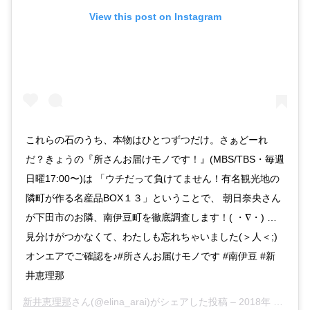
View this post on Instagram
これらの石のうち、本物はひとつずつだけ。さぁどーれ
だ？きょうの『所さんお届けモノです！』(MBS/TBS・毎週
日曜17:00〜)は 「ウチだって負けてません！有名観光地の
隣町が作る名産品BOX１３」ということで、 朝日奈央さん
が下田市のお隣、南伊豆町を徹底調査します！( ・∇・) …
見分けがつかなくて、わたしも忘れちゃいました(＞人＜;)
オンエアでご確認を♪#所さんお届けモノです #南伊豆 #新
井恵理那
新井恵理那
さん(@elina_arai)がシェアした投稿 –
2018年 9月月15日午後10時17分PDT