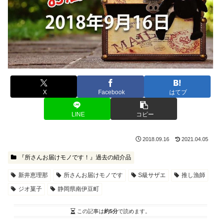
X
Facebook
はてブ
LINE
コピー
2018.09.16
2021.04.05
『所さんお届けモノです！』過去の紹介品
新井恵理那
所さんお届けモノです
S級サザエ
推し漁師
ジオ菓子
静岡県南伊豆町
この記事は
約5分
で読めます。