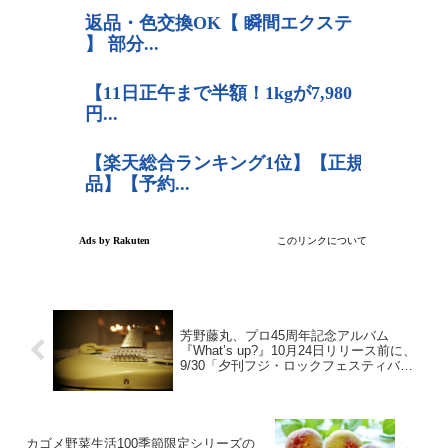
芳野藤丸、プロ45周年記念アルバム
『What’s up?』10月24日リリース前に、
9/30「夕刊フジ・ロックフェスティバル
vol.1」
カゴメ野菜生活100季節限定シリーズの