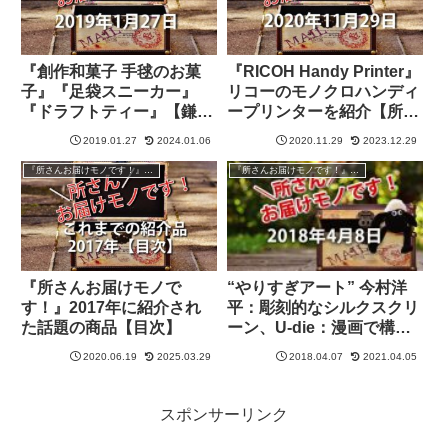
『創作和菓子 手毬のお菓
『RICOH Handy Printer』
子』『足袋スニーカー』
リコーのモノクロハンディ
『ドラフトティー』【鎌
ープリンターを紹介【所さ
倉】【所さんお届けモノで
んお届けモノです！】
2019.01.27
2024.01.06
2020.11.29
2023.12.29
す！】
『所さんお届けモノです！』過去の紹介品
『所さんお届けモノです！』過去の紹介品
『所さんお届けモノで
“やりすぎアート” 今村洋
す！』2017年に紹介され
平：彫刻的なシルクスクリ
た話題の商品【目次】
ーン、U-die：漫画で構成
されたダイアナ妃の肖像画
2020.06.19
2025.03.29
2018.04.07
2021.04.05
【所さんお届けモノで
す！】
スポンサーリンク