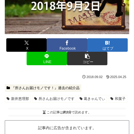
X
Facebook
はてブ
LINE
コピー
2018.09.02
2025.04.25
『所さんお届けモノです！』過去の紹介品
新井恵理那
所さんお届けモノです
葛きゃんでぃ
和菓子
この記事は
約3分
で読めます。
記事内に広告が含まれています。