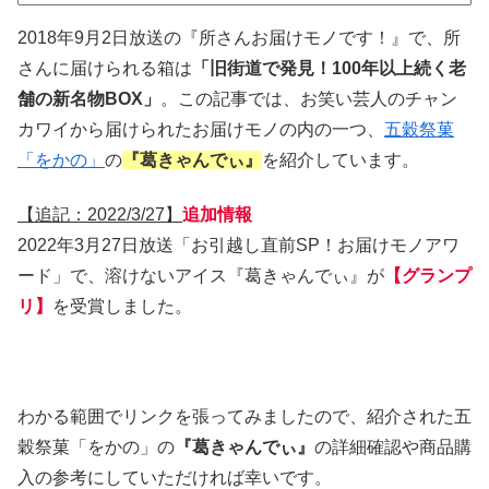
2018年9月2日放送の『所さんお届けモノです！』で、所
さんに届けられる箱は
「旧街道で発見！100年以上続く老
舗の新名物BOX」
。この記事では、お笑い芸人のチャン
カワイから届けられたお届けモノの内の一つ、
五穀祭菓
「をかの」
の
『葛きゃんでぃ』
を紹介しています。
【追記：2022/3/27】
追加情報
2022年3月27日放送「お引越し直前SP！お届けモノアワ
ード」で、溶けないアイス『葛きゃんでぃ』が
【グランプ
リ】
を受賞しました。
わかる範囲でリンクを張ってみましたので、紹介された五
穀祭菓「をかの」の
『葛きゃんでぃ』
の詳細確認や商品購
入の参考にしていただければ幸いです。