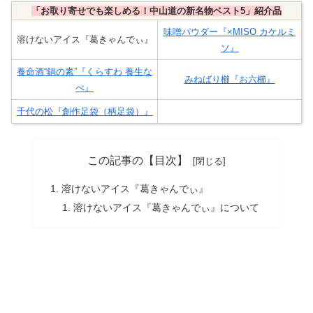
「お取り寄せでも楽しめる！中山道の新名物ベスト5」紹介品
味噌パウダー『×MISO カケルミ
溶けないアイス『葛きゃんでぃ』
ソ』
養命酒“鍋の素”『くらすわ 養生な
みねばり櫛『お六櫛』
べ』
千代の松『創作足袋（柄足袋）』
この記事の【目次】
溶けないアイス『葛きゃんでぃ』
溶けないアイス『葛きゃんでぃ』について