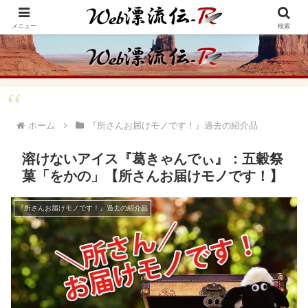
アメリカ・インディアンの思想・生き方からの学びをメインに、趣味や経験則
からの情報を発信
メニュー
検索
ホーム
『所さんお届けモノです！』過去の紹介品
溶けないアイス『葛きゃんでぃ』：五穀祭
菓「をかの」【所さんお届けモノです！】
『所さんお届けモノです！』過去の紹介品