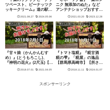
ツペースト、ピーナッツク
ニク 無添加のぬた』など
ッキークリーム』道の駅
アンテナショップおすすめ
「木更津うまくたの里」よ
調味料を紹介【所さんお届
2021.08.27
2024.05.06
2021.03.20
2023.12.28
り紹介【所さんお届けモノ
けモノです！】
です！】
『所さんお届けモノです！』過去の紹介品
『所さんお届けモノです！』過去の紹介品
『甘々娘（かんかんむす
『トマト塩糀』『糀甘酒
め）』(とうもろこし)、
糀の雫』「糀屋」の逸品
『神明の花火』(2尺玉)【山
【群馬県高崎市】【所さん
梨県市川三郷町】【所さん
お届けモノです！】
2018.07.01
2021.04.05
2018.11.11
2024.01.07
お届けモノです！】
スポンサーリンク