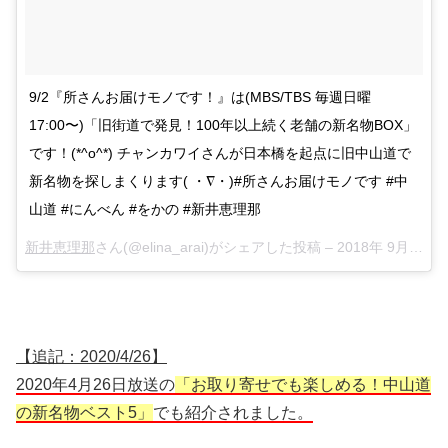
9/2『所さんお届けモノです！』は(MBS/TBS 毎週日曜
17:00〜)「旧街道で発見！100年以上続く老舗の新名物BOX」
です！(*^o^*) チャンカワイさんが日本橋を起点に旧中山道で
新名物を探しまくります( ・∇・)#所さんお届けモノです #中
山道 #にんべん #をかの #新井恵理那
新井恵理那
さん(@elina_arai)がシェアした投稿 –
2018年 9月月1日午後10時33分PDT
【追記：2020/4/26】
2020年4月26日放送の
「お取り寄せでも楽しめる！中山道
の新名物ベスト5」
でも紹介されました。