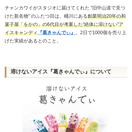
チャンカワイがスタジオに届けてくれた “旧中山道で見つ
けた新名物” のふたつ目は、桶川にある
創業明治20年の和
菓子屋「をかの」の6代目が考案した“絶体に溶けない”ア
イスキャンディ
『葛きゃんでぃ』
。2日で1000個を売り上
げた実績があるとのこと。
溶けないアイス『葛きゃんでぃ』について