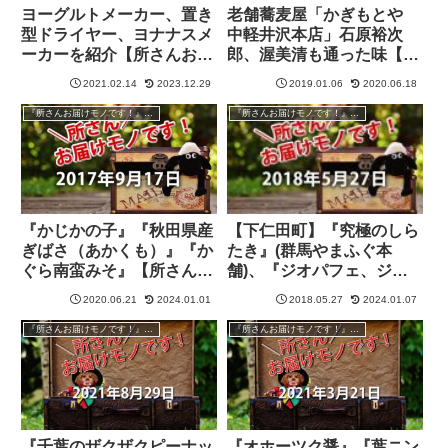
ヨーグルトメーカー、置き
老舗蕎麦屋「かぎもとや
型ドライヤー、ヨナナスメ
中軽井沢本店」石原裕次
ーカーを紹介【所さんお届
郎、渥美清も通った味【所
けモノです！】
さんお届けモノです！】
2021.02.14
2023.12.29
2019.01.06
2020.06.18
『所さんお届けモノです！』過去の紹介品
『所さんお届けモノです！』過去の紹介品
『かじかの子』『秋田県産
【下仁田町】『究極のしら
ぎばさ（あかくも）』『か
たき』(群馬やまふぐ本
ぐら南蛮みそ』【所さんお
舗)、『ジオパフェ、ジオ
届けモノです！】
座布団』(下仁田ジオパー
2020.06.21
2024.01.01
2018.05.27
2024.01.07
ク)【所さんお届けモノで
す！】
『所さんお届けモノです！』過去の紹介品
『所さんお届けモノです！』過去の紹介品
『千葉のザクザクピーナッ
『オホーツク醤』『葉ニン