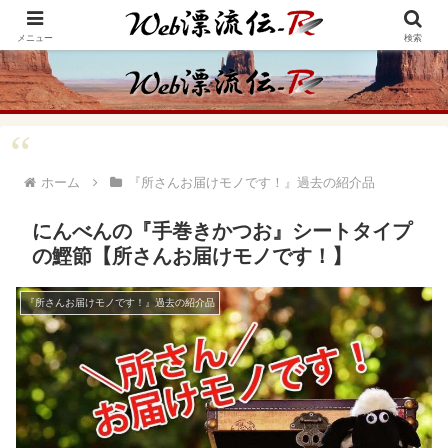
アメリカ・インディアンの思想・生き方からの学びをメインに、趣味や経験則
からの情報を発信
メニュー
検索
ホーム
『所さんお届けモノです！』過去の紹介品
にんべんの『手巻きかつお』シートタイプ
の鰹節【所さんお届けモノです！】
『所さんお届けモノです！』過去の紹介品