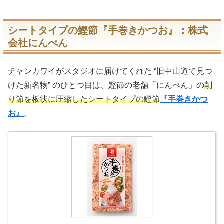
シートタイプの鰹節『手巻きかつお』：株式
会社にんべん
チャンカワイがスタジオに届けてくれた “旧中山道で見つ
けた新名物” のひとつ目は、鰹節の老舗「にんべん」の
削
り節を板状に圧縮したシートタイプの鰹節
『手巻きかつ
お』
。