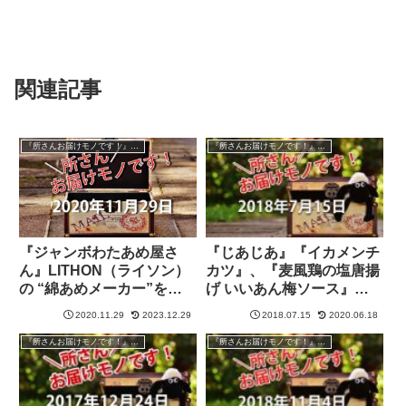
関連記事
『所さんお届けモノです！』過去の紹介品
『所さんお届けモノです！』過去の紹介品
『ジャンボわたあめ屋さ
『じあじあ』『イカメンチ
ん』LITHON（ライソン）
カツ』、『麦風鶏の塩唐揚
の “綿あめメーカー”を紹
げ いいあん梅ソース』
介【所さんお届けモノで
『峠の釜めし』『磯部ガー
2020.11.29
2023.12.29
2018.07.15
2020.06.18
す！】
デン』･･･【所さんお届け
モノです！】
『所さんお届けモノです！』過去の紹介品
『所さんお届けモノです！』過去の紹介品