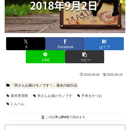
X
Facebook
はてブ
LINE
コピー
2018.09.02
2020.06.18
『所さんお届けモノです！』過去の紹介品
新井恵理那
所さんお届けモノです
手巻きかつお
にんべん
この記事は
約4分
で読めます。