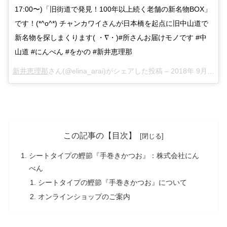
17:00〜)「旧街道で発見！100年以上続く老舗の新名物BOX」
です！(*^o^*) チャンカワイさんが日本橋を起点に旧中山道で
新名物を探しまくります( ・∇・)#所さんお届けモノです #中
山道 #にんべん #をかの #新井恵理那
新井恵理那
さん(@elina_arai)がシェアした投稿 –
2018年 9月月1日午後10時33分PDT
この記事の【目次】
シートタイプの鰹節『手巻きかつお』：株式会社にん
べん
シートタイプの鰹節『手巻きかつお』について
オンラインショップのご案内