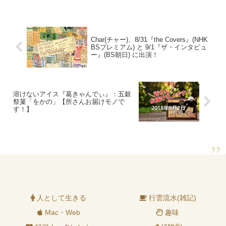
Char(チャー)、8/31『the Covers』(NHK
BSプレミアム) と 9/1『ザ・インタビュ
ー』(BS朝日) に出演！
溶けないアイス『葛きゃんでぃ』：五穀
祭菓「をかの」【所さんお届けモノで
す！】
人として生きる
行雲流水(雑記)
Mac・Web
趣味