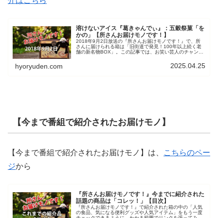
介はこちら
溶けないアイス『葛きゃんでぃ』：五穀祭菓「を
かの」【所さんお届けモノです！】
2018年9月2日放送の『所さんお届けモノです！』で、所
さんに届けられる箱は「旧街道で発見！100年以上続く老
舗の新名物BOX」。この記事では、お笑い芸人のチャンカ
ワイから届けられたお届けモノの内の一つ、五穀祭菓「を
かの」の『葛きゃんでぃ』を紹介しています。
2025.04.25
hyoryuden.com
【今まで番組で紹介されたお届けモノ】
【今まで番組で紹介されたお届けモノ】は、
こちらのペー
ジ
から
『所さんお届けモノです！』今までに紹介された
話題の商品は「コレッ！」【目次】
『所さんお届けモノです！』で紹介された箱の中の「人気
の食品、気になる便利グッズや人気アイテム」をもう一度
チェックできるように、わかる範囲でリンクを張ってみま