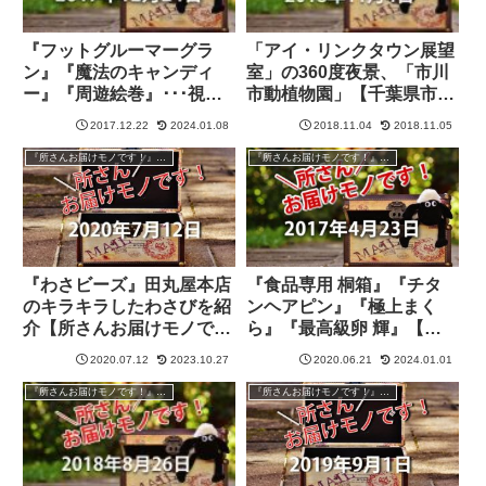
『フットグルーマーグラ
「アイ・リンクタウン展望
ン』『魔法のキャンディ
室」の360度夜景、「市川
ー』『周遊絵巻』･･･視聴
市動植物園」【千葉県市川
者プレゼント！【所さんお
市】【所さんお届けモノで
2017.12.22
2024.01.08
2018.11.04
2018.11.05
届けモノです！】
す！】
『所さんお届けモノです！』過去の紹介品
『所さんお届けモノです！』過去の紹介品
『わさビーズ』田丸屋本店
『食品専用 桐箱』『チタ
のキラキラしたわさびを紹
ンヘアピン』『極上まく
介【所さんお届けモノで
ら』『最高級卵 輝』【所
す！】
さんお届けモノです！】
2020.07.12
2023.10.27
2020.06.21
2024.01.01
『所さんお届けモノです！』過去の紹介品
『所さんお届けモノです！』過去の紹介品