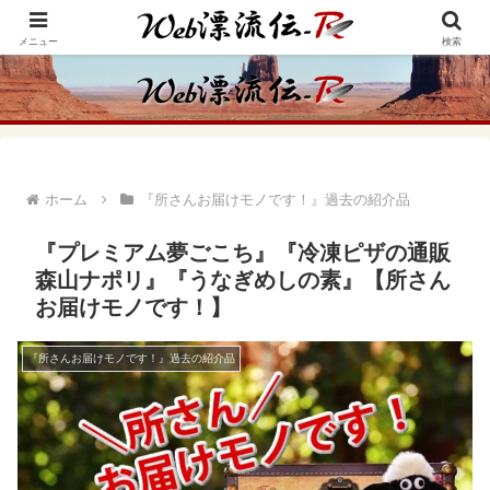
アメリカ・インディアンの思想・生き方からの学びをメインに、趣味や経験則
からの情報を発信
メニュー
検索
ホーム
『所さんお届けモノです！』過去の紹介品
『プレミアム夢ごこち』『冷凍ピザの通販
森山ナポリ』『うなぎめしの素』【所さん
お届けモノです！】
『所さんお届けモノです！』過去の紹介品