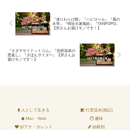
『凍りわらび餅』『ハピロール』『風の
水琴』『明珍火箸風鈴』『TANPOPO』
【所さんお届けモノです！】
『タダヤサイドットコム』『別府温泉の
恩返し』『ざぼんサイダー』【所さんお
届けモノです！】
人として生きる
行雲流水(雑記)
Mac・Web
趣味
好アナ・タレント
経験則