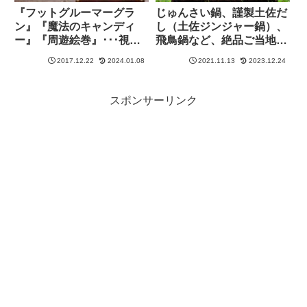
『フットグルーマーグラ
じゅんさい鍋、謹製土佐だ
ン』『魔法のキャンディ
し（土佐ジンジャー鍋）、
ー』『周遊絵巻』･･･視聴
飛鳥鍋など、絶品ご当地鍋
者プレゼント！【所さんお
を紹介【所さんお届けモノ
2017.12.22
2024.01.08
2021.11.13
2023.12.24
届けモノです！】
です！】
スポンサーリンク