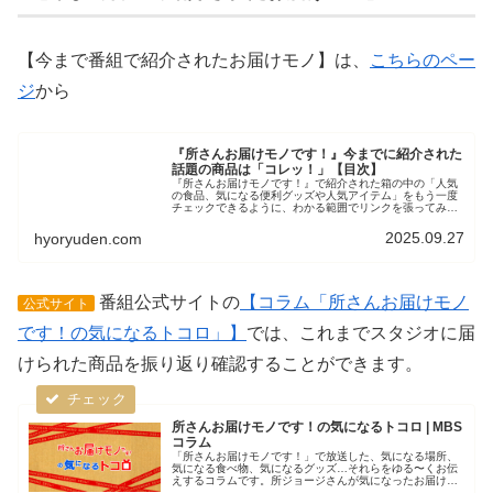
【今まで番組で紹介されたお届けモノ】は、
こちらのペー
ジ
から
『所さんお届けモノです！』今までに紹介された
話題の商品は「コレッ！」【目次】
『所さんお届けモノです！』で紹介された箱の中の「人気
の食品、気になる便利グッズや人気アイテム」をもう一度
チェックできるように、わかる範囲でリンクを張ってみま
した。放送当日の「お届けモノ」もこちらからチェックで
きます。スイーツなど食品や、グッ...
2025.09.27
hyoryuden.com
番組公式サイトの
【コラム「所さんお届けモノ
公式サイト
です！の気になるトコロ」】
では、これまでスタジオに届
けられた商品を振り返り確認することができます。
所さんお届けモノです！の気になるトコロ | MBS
コラム
「所さんお届けモノです！」で放送した、気になる場所、
気になる食べ物、気になるグッズ…それらをゆる〜くお伝
えするコラムです。所ジョージさんが気になったお届けモ
ノ、ちょっと覗いてみませんか？