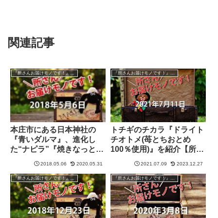
関連記事
『所さんお届けモノです！』過去の紹介品
『所さんお届けモノです！』過去の紹介品
本庄市にある日本神社の
トチギのチカラ『ドライト
『青いダルマ』、進化し
チオトメ(苺とちおとめ
た“ナピラ”『焼きなっとう
100％使用)』を紹介【所さ
ピザライス』【所さんお届
んお届けモノです！】
2018.05.06
2020.05.31
2021.07.09
2023.12.27
けモノです！】
『所さんお届けモノです！』過去の紹介品
『所さんお届けモノです！』過去の紹介品