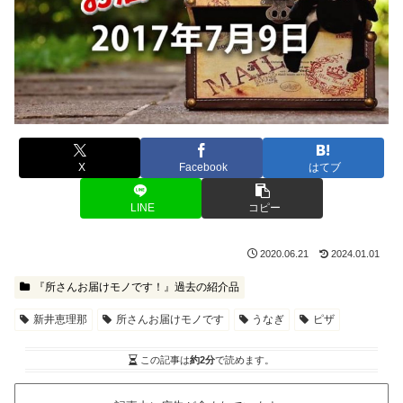
X
Facebook
はてブ
LINE
コピー
2020.06.21
2024.01.01
『所さんお届けモノです！』過去の紹介品
新井恵理那
所さんお届けモノです
うなぎ
ピザ
この記事は
約2分
で読めます。