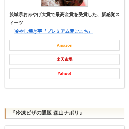
茨城県おみやげ大賞で最高金賞を受賞した、新感覚ス
ィーツ
冷やし焼き芋『プレミアム夢ごこち』
Amazon
楽天市場
Yahoo!
『冷凍ピザの通販 森山ナポリ』