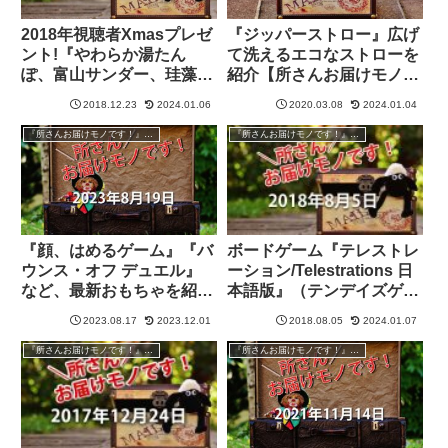
2018年視聴者Xmasプレゼ
『ジッパーストロー』広げ
ント!『やわらか湯たん
て洗えるエコなストローを
ぽ、富山サンダー、珪藻土
紹介【所さんお届けモノで
バスマット、創作足袋、手
す！】
2018.12.23
2024.01.06
2020.03.08
2024.01.04
ぬぐい･･･』【所さんお届
けモノです！】
『所さんお届けモノです！』過去の紹介品
『所さんお届けモノです！』過去の紹介品
『顔、はめるゲーム』『バ
ボードゲーム『テレストレ
ウンス・オフ デュエル』
ーション/Telestrations 日
など、最新おもちゃを紹介
本語版』（テンデイズゲー
【所さんお届けモノで
ムズ）【所さんお届けモノ
2023.08.17
2023.12.01
2018.08.05
2024.01.07
す！】
です！】
『所さんお届けモノです！』過去の紹介品
『所さんお届けモノです！』過去の紹介品