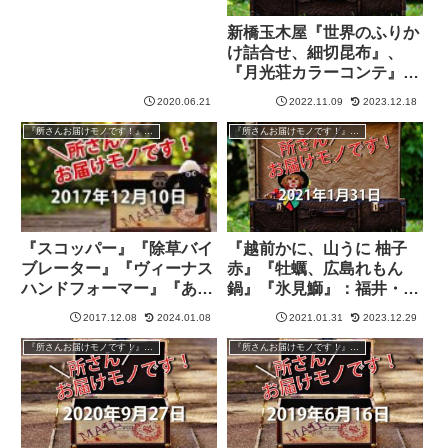
【所さんお届けモノで
す！】
新橋玉木屋『世界のふりか
け詰合せ、細切昆布』、
『月光荘カラーコンテ』を
紹介【所さんお届けモノで
2020.06.21
2022.11.09
2023.12.18
す！】
『所さんお届けモノです！』過去の紹介品
『所さんお届けモノです！』過去の紹介品
『スコッパー』『除草バイ
『越前かに、山うに 柚子
ブレーター』『ヴィーナス
赤』『牡蠣、広島れもん
ハンドフォーマー』『あに
鍋』『氷見鰤』：福井・富
はからんや』【所さんお届
山・広島アンテナショップ
2017.12.08
2024.01.08
2021.01.31
2023.12.29
けモノです！】
より【所さんお届けモノで
す！】
『所さんお届けモノです！』過去の紹介品
『所さんお届けモノです！』過去の紹介品