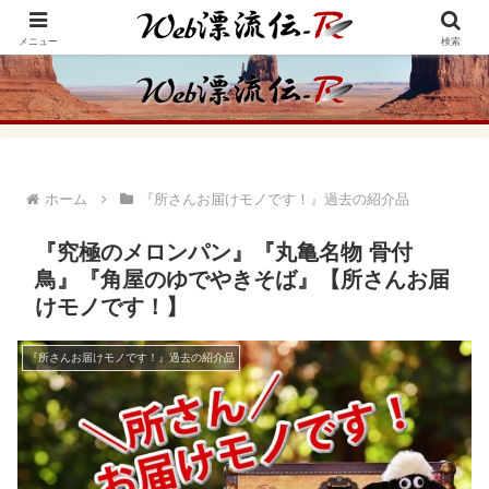
アメリカ・インディアンの思想・生き方からの学びをメインに、趣味や経験則
からの情報を発信
メニュー
検索
ホーム
『所さんお届けモノです！』過去の紹介品
『究極のメロンパン』『丸亀名物 骨付
鳥』『角屋のゆでやきそば』【所さんお届
けモノです！】
『所さんお届けモノです！』過去の紹介品