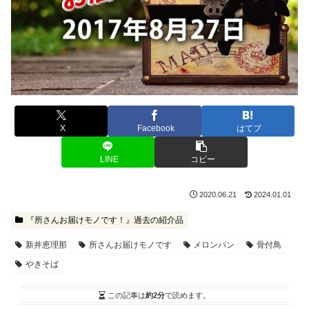
X
Facebook
はてブ
LINE
コピー
2020.06.21
2024.01.01
『所さんお届けモノです！』過去の紹介品
新井恵理那
所さんお届けモノです
メロンパン
骨付鳥
やきそば
この記事は
約2分
で読めます。