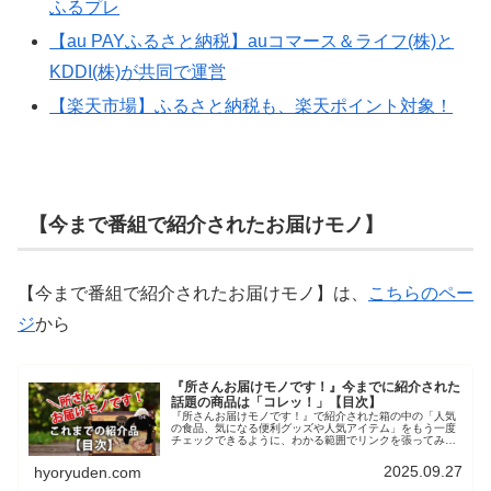
ふるプレ
【au PAYふるさと納税】auコマース＆ライフ(株)と
KDDI(株)が共同で運営
【楽天市場】ふるさと納税も、楽天ポイント対象！
【今まで番組で紹介されたお届けモノ】
【今まで番組で紹介されたお届けモノ】は、
こちらのペー
ジ
から
『所さんお届けモノです！』今までに紹介された
話題の商品は「コレッ！」【目次】
『所さんお届けモノです！』で紹介された箱の中の「人気
の食品、気になる便利グッズや人気アイテム」をもう一度
チェックできるように、わかる範囲でリンクを張ってみま
した。放送当日の「お届けモノ」もこちらからチェックで
きます。スイーツなど食品や、グッ...
2025.09.27
hyoryuden.com