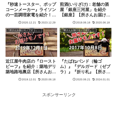
『秒速トースター、ポップ
煎酒(いりざけ)：老舗の酒
コーンメーカー』ライソン
屋「銀座三河屋」を紹介
の一芸調理家電を紹介！
【銀座】【所さんお届けモ
【所さんお届けモノで
ノです！】
2020.12.21
2023.12.29
2019.06.16
2020.06.18
す！】
『所さんお届けモノです！』過去の紹介品
『所さんお届けモノです！』過去の紹介品
近江屋牛肉店の『ロースト
『たばねバンド（輪ゴ
ビーフ』を紹介：築地デリ
ム）』『デルガード（ゼブ
築地路地裏店【所さんお届
ラ）』『折り札』【所さん
けモノです！】
お届けモノです！】
2019.12.01
2020.06.18
2020.06.21
2024.01.01
スポンサーリンク