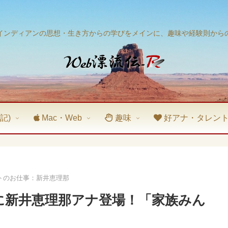
インディアンの思想・生き方からの学びをメインに、趣味や経験則から
記)
Mac・Web
趣味
好アナ・タレン
トのお仕事：新井恵理那
トに新井恵理那アナ登場！「家族みん