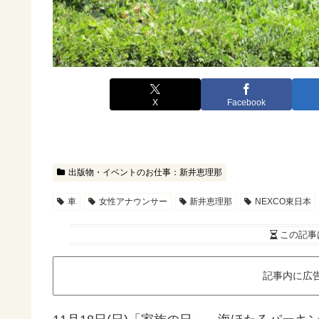
X
Facebook
出版物・イベントのお仕事：新井恵理那
車
女性アナウンサー
新井恵理那
NEXCO東日本
この記事
記事内に広