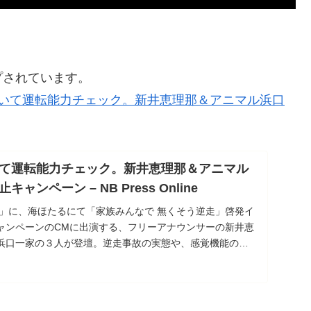
プされています。
いて運転能力チェック。新井恵理那＆アニマル浜口
て運転能力チェック。新井恵理那＆アニマル
ンペーン – NB Press Online
日」に、海ほたるにて「家族みんなで 無くそう逆走」啓発イ
ャンペーンのCMに出演する、フリーアナウンサーの新井恵
浜口一家の３人が登壇。逆走事故の実態や、感覚機能の衰