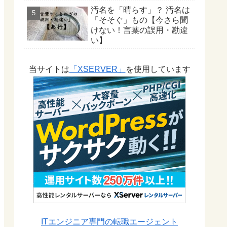
汚名を「晴らす」？ 汚名は
「そそぐ」もの【今さら聞
けない！言葉の誤用・勘違
い】
当サイトは
「XSERVER」
を使用しています
ITエンジニア専門の転職エージェント