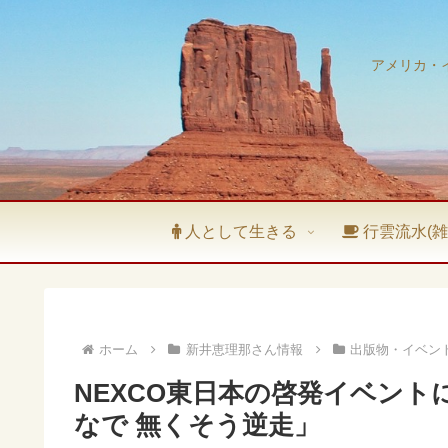
アメリカ・
人として生きる
行雲流水(雑
ホーム
新井恵理那さん情報
出版物・イベン
NEXCO東日本の啓発イベン
なで 無くそう逆走」