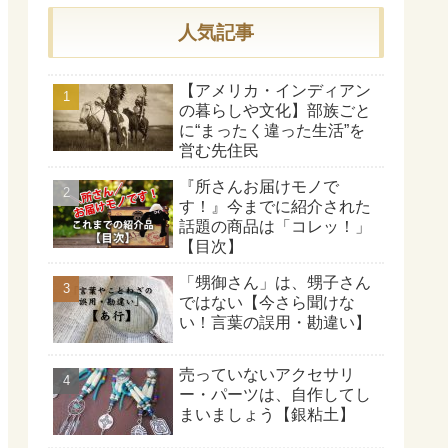
人気記事
【アメリカ・インディアン
の暮らしや文化】部族ごと
に“まったく違った生活”を
営む先住民
『所さんお届けモノで
す！』今までに紹介された
話題の商品は「コレッ！」
【目次】
「甥御さん」は、甥子さん
ではない【今さら聞けな
い！言葉の誤用・勘違い】
売っていないアクセサリ
ー・パーツは、自作してし
まいましょう【銀粘土】