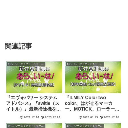
関連記事
あら、いーな：グッド！モーニング
あら、いーな：グッド！モーニング
『エヴォパワー システム
『ILMILY Color two
アドバンス』『switle（ス
color、はがせるマーカ
イトル）』最新掃除機を紹
ー、MOTICK、ローラーケ
介【あらいーな：グッド！
シポン箱用オープナー』便
2021.12.14
2023.12.24
2023.01.15
2023.12.18
モーニング】
利文房具を紹介【あらいー
な：グッド！モーニング】
あら、いーな：グッド！モーニング
あら、いーな：グッド！モーニング