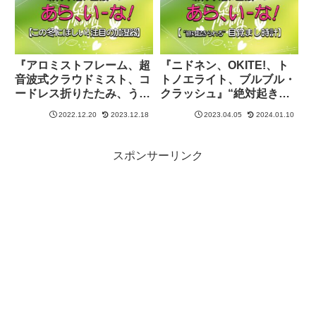
『アロミストフレーム、超
『ニドネン、OKITE!、ト
音波式クラウドミスト、コ
トノエライト、ブルブル・
ードレス折りたたみ、うる
クラッシュ』“絶対起きら
おい小鳥』注目の加湿器を
れる!?”目覚まし時計を紹
2022.12.20
2023.12.18
2023.04.05
2024.01.10
紹介【あらいーな：グッ
介【あらいーな：グッド！
ド！モーニング】
モーニング】
スポンサーリンク