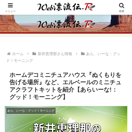
アメリカ・インディアンの思想・生き方からの学びをメインに、趣味や経験則
からの情報を発信
メニュー
検索
ホーム
新井恵理那さん情報
あら、いーな：グッ
ド！モーニング
ホームデコミニチュアハウス『ぬくもりを
告げる場所』など、エルベールのミニチュ
アクラフトキットを紹介【あらいーな!：
グッド！モーニング】
あら、いーな：グッド！モーニング