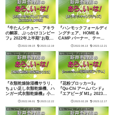
『牛たんシチュー、アキラ
『ハンモックフォールディ
の鯛茶、ぶっかけコンビー
ングチェア、HOME＆
フ』2022年上半期“お取り
CAMP バーナー、テーブ
寄せグルメTOP3”【あらい
ルトップスモーカー』第3
2022.09.15
2023.12.19
2022.06.13
2023.12.21
ーな：グッド！モーニン
弾キャンプグッズを紹介
グ】
【あらいーな：グッド！モ
あら、いーな：グッド！モーニング
あら、いーな：グッド！モーニング
ーニング】
『衣類乾燥除湿機サラリ、
『花粉ブロッカー3』
ちょい足し衣類乾燥機、ハ
『Qu-Chi アームバンド』
ンガー式衣類乾燥機』小型
『エアビーダ M1』2023花
乾燥機を紹介【あらいー
粉対策アイテムを紹介【あ
2022.06.01
2023.12.22
2023.02.28
2023.12.17
な：グッド！モーニング】
らいーな：グッド！モーニ
ング】
あら、いーな：グッド！モーニング
あら、いーな：グッド！モーニング