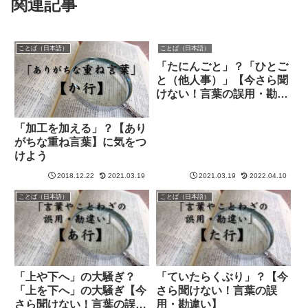
関連記事
ことば（日本語）
ことば（日本語）
「たにんごと」？「ひとご
と（他人事）」【今さら聞
けない！言葉の誤用・勘違
い】
「加工を加える」？【あり
がちな重ね言葉】に気をつ
けよう
2018.12.22
2021.03.19
2021.03.19
2022.04.10
ことば（日本語）
ことば（日本語）
「上や下へ」の大騒ぎ？
「ていたらくぶり」？【今
「上を下へ」の大騒ぎ【今
さら聞けない！言葉の誤
さら聞けない！言葉の誤
用・勘違い】