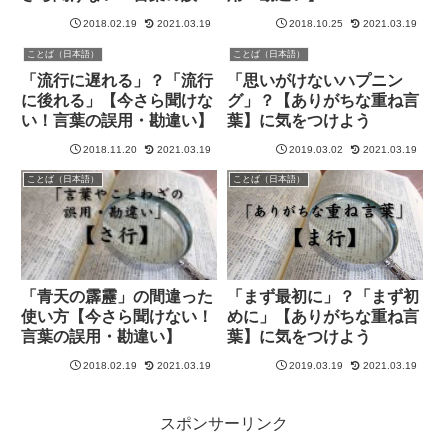
用・勘違い】
2018.02.19
2021.03.19
2018.10.25
2021.03.19
ことば（日本語）
ことば（日本語）
「流行に遅れる」？「流行
「思いがけないハプニン
に後れる」【今さら聞けな
グ」？【ありがちな重ね言
い！言葉の誤用・勘違い】
葉】に気をつけよう
2018.11.20
2021.03.19
2019.03.02
2021.03.19
ことば（日本語）
ことば（日本語）
「青天の霹靂」の間違った
「まず最初に」？「まず初
使い方【今さら聞けない！
めに」【ありがちな重ね言
言葉の誤用・勘違い】
葉】に気をつけよう
2018.02.19
2021.03.19
2019.03.19
2021.03.19
スポンサーリンク