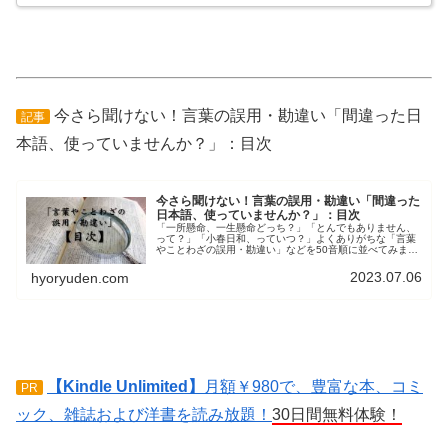
今さら聞けない！言葉の誤用・勘違い「間違った日
記事
本語、使っていませんか？」：目次
今さら聞けない！言葉の誤用・勘違い「間違った
日本語、使っていませんか？」：目次
「一所懸命、一生懸命どっち？」「とんでもありません、
って？」「小春日和、っていつ？」よくありがちな「言葉
やことわざの誤用・勘違い」などを50音順に並べてみまし
た。あなたが知っているつもりで使ってきた言葉や語法
に、間違いや勘違いはありませんか？
2023.07.06
hyoryuden.com
【Kindle Unlimited】
月額￥980で、豊富な本、コミ
PR
ック、雑誌および洋書を読み放題！
30日間無料体験！