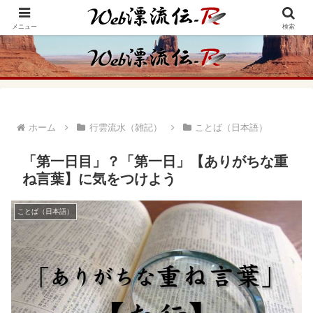
アメリカ・インディアンの思想・生き方からの学びをメインに、趣味や経験則
からの情報を発信
メニュー
検索
ホーム
行雲流水（雑記）
ことば（日本語）
「第一日目」？「第一日」【ありがちな重
ね言葉】に気をつけよう
ことば（日本語）