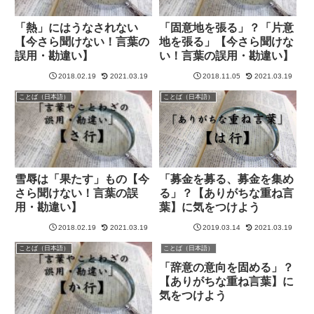
「熱」にはうなされない
「固意地を張る」？「片意
【今さら聞けない！言葉の
地を張る」【今さら聞けな
誤用・勘違い】
い！言葉の誤用・勘違い】
2018.02.19
2021.03.19
2018.11.05
2021.03.19
ことば（日本語）
ことば（日本語）
雪辱は「果たす」もの【今
「募金を募る、募金を集め
さら聞けない！言葉の誤
る」？【ありがちな重ね言
用・勘違い】
葉】に気をつけよう
2018.02.19
2021.03.19
2019.03.14
2021.03.19
ことば（日本語）
ことば（日本語）
「辞意の意向を固める」？
【ありがちな重ね言葉】に
気をつけよう