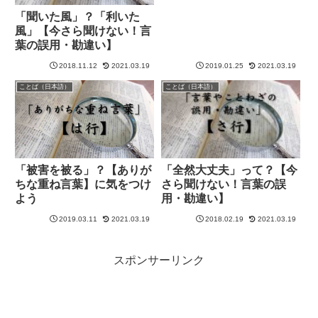
「聞いた風」？「利いた
風」【今さら聞けない！言
葉の誤用・勘違い】
2018.11.12
2021.03.19
2019.01.25
2021.03.19
ことば（日本語）
ことば（日本語）
「被害を被る」？【ありが
「全然大丈夫」って？【今
ちな重ね言葉】に気をつけ
さら聞けない！言葉の誤
よう
用・勘違い】
2019.03.11
2021.03.19
2018.02.19
2021.03.19
スポンサーリンク