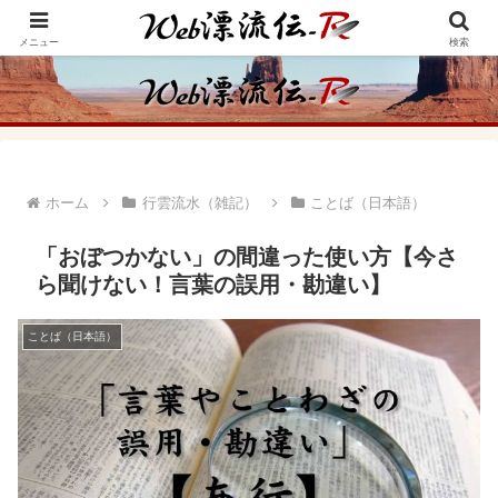
アメリカ・インディアンの思想・生き方からの学びをメインに、趣味や経験則
からの情報を発信
メニュー
検索
ホーム
行雲流水（雑記）
ことば（日本語）
「おぼつかない」の間違った使い方【今さ
ら聞けない！言葉の誤用・勘違い】
ことば（日本語）