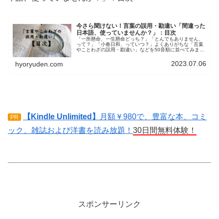
今さら聞けない！言葉の誤用・勘違い「間違った
日本語、使っていませんか？」：目次
「一所懸命、一生懸命どっち？」「とんでもありません、
って？」「小春日和、っていつ？」よくありがちな「言葉
やことわざの誤用・勘違い」などを50音順に並べてみまし
た。あなたが知っているつもりで使ってきた言葉や語法
に、間違いや勘違いはありませんか？
2023.07.06
hyoryuden.com
【Kindle Unlimited】
月額￥980で、豊富な本、コミ
PR
ック、雑誌および洋書を読み放題！
30日間無料体験！
スポンサーリンク