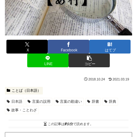
X
Facebook
はてブ
LINE
コピー
2018.10.24
2021.03.19
ことば（日本語）
日本語
言葉の誤用
言葉の勘違い
辞書
辞典
故事・ことわざ
この記事は
約1分
で読めます。