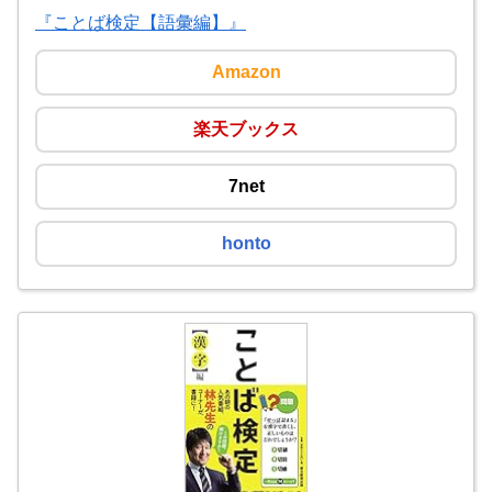
『ことば検定【語彙編】』
Amazon
楽天ブックス
7net
honto