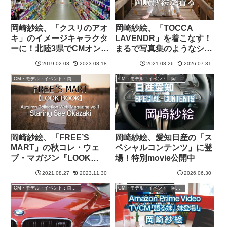
岡崎紗絵、「クスリのアオ
岡崎紗絵、「TOCCA
キ」のイメージキャラクタ
LAVENDR」を着こなす！
ーに！北陸3県でCMオンエ
まるで写真集のようなショ
ア中
ット満載
2019.02.03
2023.08.18
2021.08.26
2026.07.31
CM・モデル・イベント：岡崎紗絵
CM・モデル・イベント：岡崎紗絵
岡崎紗絵、「FREE’S
岡崎紗絵、愛知日産の「ス
MART」の秋コレ・ウェ
ペシャルコンテンツ」に登
ブ・マガジン『LOOK
場！特別movie公開中
BOOK』に登場！ファン必
2021.08.27
2023.11.30
2026.06.30
見
CM・モデル・イベント：岡崎紗絵
CM・モデル・イベント：岡崎紗絵