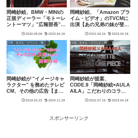
岡崎紗絵、BMW・MINIの
岡崎紗絵、「Amazon プラ
正規ディーラー「モトーレ
イム・ビデオ」のTVCMに
ントーマツ」”広報部長”に
出演【あの兄弟の妹が登
就任！仕事ぶりは
場！？】
2020.08.08
2023.04.18
2021.04.24
2023.04.18
YouTubeで！
CM・モデル・イベント：岡崎紗絵
CM・モデル・イベント：岡崎紗絵
岡崎紗絵が “イメージキャ
岡崎紗絵が提案、
ラクター” を務めたテレビ
CODE.9「岡崎紗絵×AULA
CM、その他の広告【まと
AILA」こだわりのコラボ
め】
レーションワンピース発売
2019.03.22
2024.11.29
2022.07.16
2023.04.18
スポンサーリンク