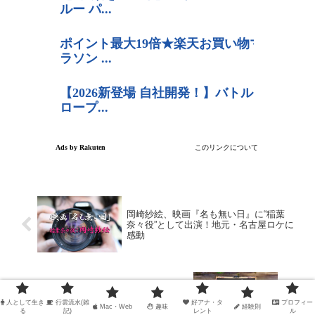
岡崎紗絵、映画『名も無い日』に“稲葉
奈々役”として出演！地元・名古屋ロケに
感動
コーヒーと餃子の専門店「FIL#(フィル)」
など、代々木上原商店街を紹介！【所さ
人として生き
行雲流水(雑
好アナ・タ
プロフィー
Mac・Web
趣味
経験則
んお届けモノです！】
る
記)
レント
ル