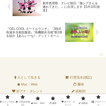
新井恵理那、テレビ朝日『激レアさんを
連れてきた。』に出演します【5月10日放
送】
『GEL-COOL ヌードルランチ』『2段式
高速弁当箱炊飯器』“高機能弁当箱”第2弾
を紹介【あらいーな!：グッド！モーニン
グ】
人として生きる
行雲流水(雑記)
Mac・Web
趣味
好アナ・タレント
経験則
プロフィール
人として生き
行雲流水(雑
好アナ・タ
プロフィー
Mac・Web
趣味
経験則
る
記)
レント
ル