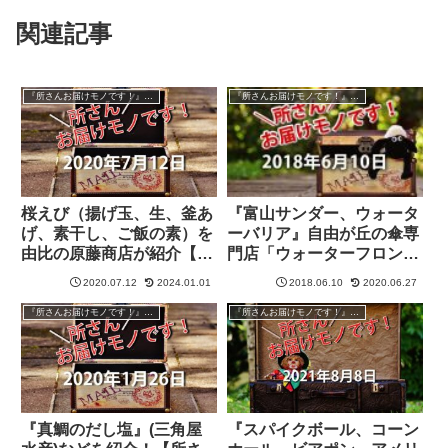
関連記事
『所さんお届けモノです！』過去の紹介品
『所さんお届けモノです！』過去の紹介品
桜えび（揚げ玉、生、釜あ
『富山サンダー、ウォータ
げ、素干し、ご飯の素）を
ーバリア』自由が丘の傘専
由比の原藤商店が紹介【所
門店「ウォーターフロン
さんお届けモノです！】
ト」から【所さんお届けモ
2020.07.12
2024.01.01
2018.06.10
2020.06.27
ノです！】
『所さんお届けモノです！』過去の紹介品
『所さんお届けモノです！』過去の紹介品
『真鯛のだし塩』(三角屋
『スパイクボール、コーン