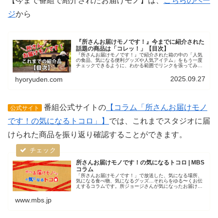
【今まで番組で紹介されたお届けモノ】は、
こちらのペー
ジ
から
『所さんお届けモノです！』今までに紹介された
話題の商品は「コレッ！」【目次】
『所さんお届けモノです！』で紹介された箱の中の「人気
の食品、気になる便利グッズや人気アイテム」をもう一度
チェックできるように、わかる範囲でリンクを張ってみま
した。放送当日の「お届けモノ」もこちらからチェックで
きます。スイーツなど食品や、グッ...
2025.09.27
hyoryuden.com
番組公式サイトの
【コラム「所さんお届けモノ
公式サイト
です！の気になるトコロ」】
では、これまでスタジオに届
けられた商品を振り返り確認することができます。
所さんお届けモノです！の気になるトコロ | MBS
コラム
「所さんお届けモノです！」で放送した、気になる場所、
気になる食べ物、気になるグッズ…それらをゆる〜くお伝
えするコラムです。所ジョージさんが気になったお届けモ
ノ、ちょっと覗いてみませんか？
www.mbs.jp