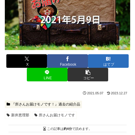
X
Facebook
はてブ
LINE
コピー
2021.05.07
2023.12.27
『所さんお届けモノです！』過去の紹介品
新井恵理那
所さんお届けモノです
この記事は
約4分
で読めます。