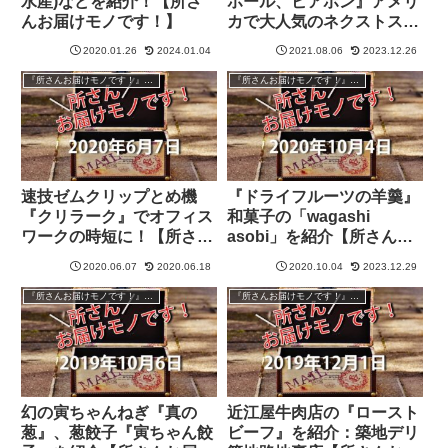
水産)などを紹介！【所さ
ホール、ビアポン』アメリ
んお届けモノです！】
カで大人気のネクストスポ
ーツを紹介【所さんお届け
2020.01.26
2024.01.04
2021.08.06
2023.12.26
モノです！】
『所さんお届けモノです！』過去の紹介品
『所さんお届けモノです！』過去の紹介品
速技ゼムクリップとめ機
『ドライフルーツの羊羹』
『クリラーク』でオフィス
和菓子の「wagashi
ワークの時短に！【所さん
asobi」を紹介【所さんお
お届けモノです！】
届けモノです！】
2020.06.07
2020.06.18
2020.10.04
2023.12.29
『所さんお届けモノです！』過去の紹介品
『所さんお届けモノです！』過去の紹介品
幻の寅ちゃんねぎ『真の
近江屋牛肉店の『ロースト
葱』、葱餃子『寅ちゃん餃
ビーフ』を紹介：築地デリ