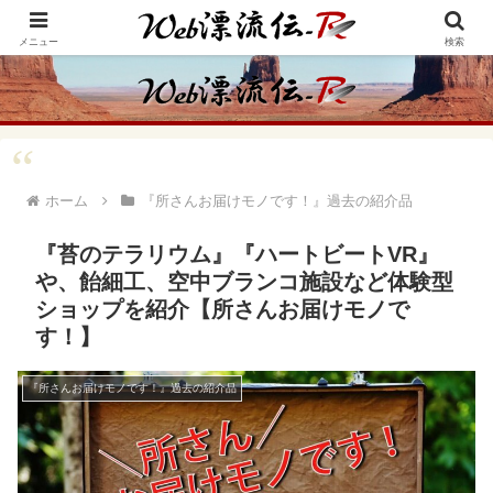
アメリカ・インディアンの思想・生き方からの学びをメインに、趣味や経験則
からの情報を発信
メニュー
検索
ホーム
『所さんお届けモノです！』過去の紹介品
『苔のテラリウム』『ハートビートVR』
や、飴細工、空中ブランコ施設など体験型
ショップを紹介【所さんお届けモノで
す！】
『所さんお届けモノです！』過去の紹介品