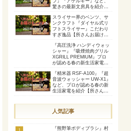
プ』『アケルキー』など、
驚きの最新文房具を紹介
【所さんお届けモノで
スライサー界のベンツ、サ
す！】
ンクラフト『ダイヤル式リ
フトスライサー』こだわり
すぎ逸品【所さんお届けモ
ノです！】
『高圧洗浄 ハンディウォッ
シャー』『吸煙焼肉グリル
XGRILL PREMIUM』プロ
が認める春の新生活家電を
紹介【所さんお届けモノで
『精米器 RSF-A100』『超
す！】
音波ウォッシャー UW-X1』
など、プロが認める春の新
生活家電を紹介【所さんお
届けモノです！】
人気記事
『熊野筆ボディブラシ』村