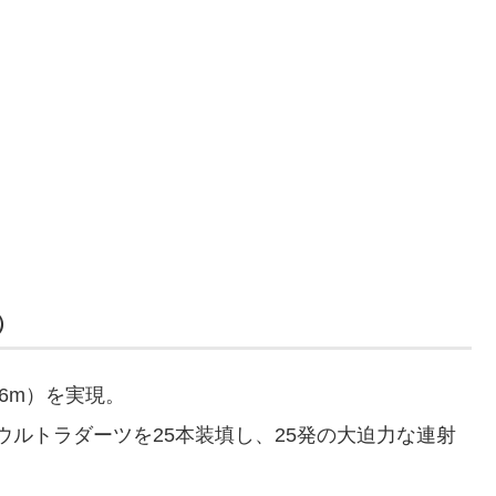
）
6m）を実現。
ルトラダーツを25本装填し、25発の大迫力な連射