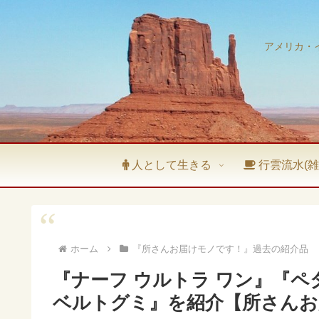
アメリカ・
人として生きる
行雲流水(雑
ホーム
『所さんお届けモノです！』過去の紹介品
『ナーフ ウルトラ ワン』『
ベルトグミ』を紹介【所さんお