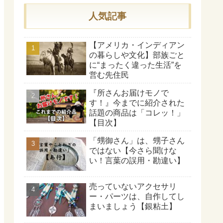
人気記事
【アメリカ・インディアン
の暮らしや文化】部族ごと
に“まったく違った生活”を
営む先住民
『所さんお届けモノで
す！』今までに紹介された
話題の商品は「コレッ！」
【目次】
「甥御さん」は、甥子さん
ではない【今さら聞けな
い！言葉の誤用・勘違い】
売っていないアクセサリ
ー・パーツは、自作してし
まいましょう【銀粘土】