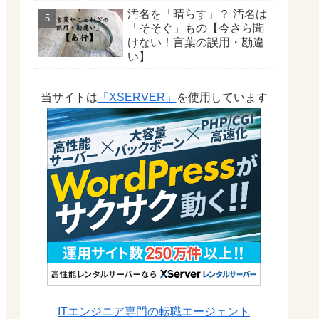
汚名を「晴らす」？ 汚名は
「そそぐ」もの【今さら聞
けない！言葉の誤用・勘違
い】
当サイトは
「XSERVER」
を使用しています
ITエンジニア専門の転職エージェント