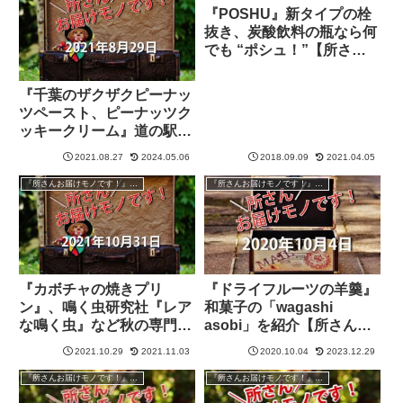
『POSHU』新タイプの栓
抜き、炭酸飲料の瓶なら何
でも “ポシュ！”【所さん
お届けモノです！】
『千葉のザクザクピーナッ
ツペースト、ピーナッツク
ッキークリーム』道の駅
「木更津うまくたの里」よ
2021.08.27
2024.05.06
2018.09.09
2021.04.05
り紹介【所さんお届けモノ
です！】
『所さんお届けモノです！』過去の紹介品
『所さんお届けモノです！』過去の紹介品
『カボチャの焼きプリ
『ドライフルーツの羊羹』
ン』、鳴く虫研究社『レア
和菓子の「wagashi
な鳴く虫』など秋の専門店
asobi」を紹介【所さんお
の逸品を紹介【所さんお届
届けモノです！】
2021.10.29
2021.11.03
2020.10.04
2023.12.29
けモノです！】
『所さんお届けモノです！』過去の紹介品
『所さんお届けモノです！』過去の紹介品