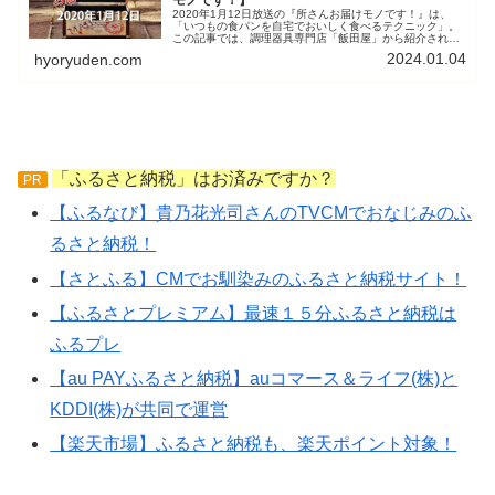
2020年1月12日放送の『所さんお届けモノです！』は、
「いつもの食パンを自宅でおいしく食べるテクニック」。
この記事では、調理器具専門店「飯田屋」から紹介された
『トーストスチーマー』『とろける！バターナイフ』を紹
2024.01.04
hyoryuden.com
介しています。
「ふるさと納税」はお済みですか？
PR
【ふるなび】貴乃花光司さんのTVCMでおなじみのふ
るさと納税！
【さとふる】CMでお馴染みのふるさと納税サイト！
【ふるさとプレミアム】最速１５分ふるさと納税は
ふるプレ
【au PAYふるさと納税】auコマース＆ライフ(株)と
KDDI(株)が共同で運営
【楽天市場】ふるさと納税も、楽天ポイント対象！