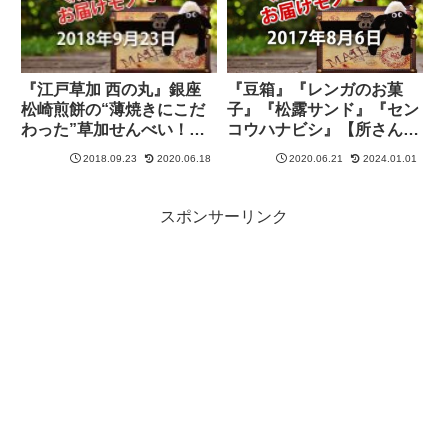
『江戸草加 西の丸』銀座
『豆箱』『レンガのお菓
松崎煎餅の“薄焼きにこだ
子』『松露サンド』『セン
わった”草加せんべい！
コウハナビシ』【所さんお
【所さんお届けモノで
届けモノです！】
2018.09.23
2020.06.18
2020.06.21
2024.01.01
す！】
スポンサーリンク