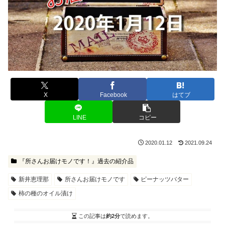
X
Facebook
はてブ
LINE
コピー
2020.01.12
2021.09.24
『所さんお届けモノです！』過去の紹介品
新井恵理那
所さんお届けモノです
ピーナッツバター
柿の種のオイル漬け
この記事は
約2分
で読めます。