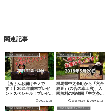
関連記事
『所さんお届けモノです！』過去の紹介品
『所さんお届けモノです！』過去の紹介品
【所さんお届けモノで
群馬県中之条町から『六合
す！】2021年歳末プレゼ
納豆』(六合の幸工房)、入
ントスペシャル！プレゼン
園無料の植物園『中之条山
ト商品の紹介
の上庭園』【所さんお届け
2021.12.26
2018.05.19
2019.11.16
モノです！】
『所さんお届けモノです！』過去の紹介品
『所さんお届けモノです！』過去の紹介品