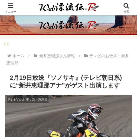
アメリカ・インディアンの思想・生き方からの学びをメインに、趣味や経験則
からの情報を発信
メニュー
検索
ホーム
新井恵理那さん情報
テレビのお仕事：新井
恵理那
2月19日放送『ソノサキ』(テレビ朝日系)
に“新井恵理那アナ”がゲスト出演します
テレビのお仕事：新井恵理那