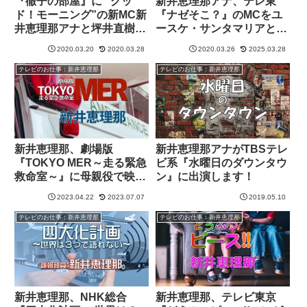
『徹子の部屋』に ”グッ
新井恵理那アナ、テレ東
ド！モーニング”の新MC新
『ナゼそこ？』のMCをユ
井恵理那アナと坪井直樹ア
ースケ・サンタマリアと共
ナが出演！
に引き続き担当！
2020.03.20
2020.03.28
2020.03.26
2025.03.28
テレビのお仕事：新井恵理那
テレビのお仕事：新井恵理那
新井恵理那、劇場版
新井恵理那アナがTBSテレ
『TOKYO MER～走る緊急
ビ系『水曜日のダウンタウ
救命室～』に母親役で映画
ン』に出演します！
初出演！
2023.04.22
2023.07.07
2019.05.10
テレビのお仕事：新井恵理那
テレビのお仕事：新井恵理那
新井恵理那、NHK総合
新井恵理那、テレビ東京