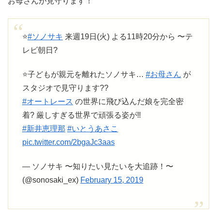
お母さんが見守ります！
⭐️
#ソノサキ
来週19日(火) よる11時20分から 〜テ
レビ朝日?
⭐️子どもが親元を離れたソノサキ…
#お母さん
が
スタジオで見守ります??
#オートレース
の世界に飛び込んだ娘を完全密
着? 厳しすぎる世界で頑張る姿が‼️
#新井恵理那
#いとうあさこ
pic.twitter.com/2bgaJc3aas
— ソノサキ 〜知りたい見たいを大追跡！〜
(@sonosaki_ex)
February 15, 2019