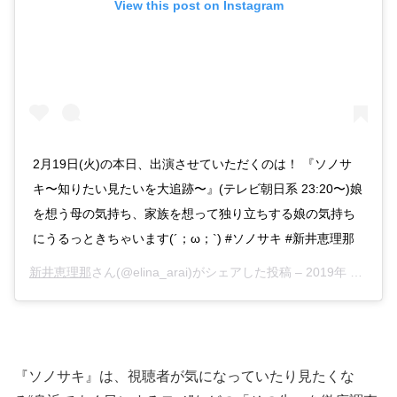
View this post on Instagram
2月19日(火)の本日、出演させていただくのは！ 『ソノサ
キ〜知りたい見たいを大追跡〜』(テレビ朝日系 23:20〜)娘
を想う母の気持ち、家族を想って独り立ちする娘の気持ち
にうるっときちゃいます(´；ω；`) #ソノサキ #新井恵理那
新井恵理那
さん(@elina_arai)がシェアした投稿 –
2019年 2月月18日午後7時44分PST
『ソノサキ』は、視聴者が気になっていたり見たくな