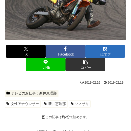
X
Facebook
はてブ
LINE
コピー
2019.02.16
2019.02.19
テレビのお仕事：新井恵理那
女性アナウンサー
新井恵理那
ソノサキ
この記事は
約2分
で読めます。