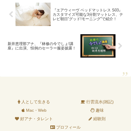
『エアウィーヴ ベッドマットレス S03』
カスタマイズ可能な3分割マットレス、テ
レビ朝日“グッド!モーニング”で紹介！
新井恵理那アナ、『林修の今でしょ!講
座』に出演、恒例のセーラー服姿披露！
人として生きる
行雲流水(雑記)
Mac・Web
趣味
好アナ・タレント
経験則
プロフィール