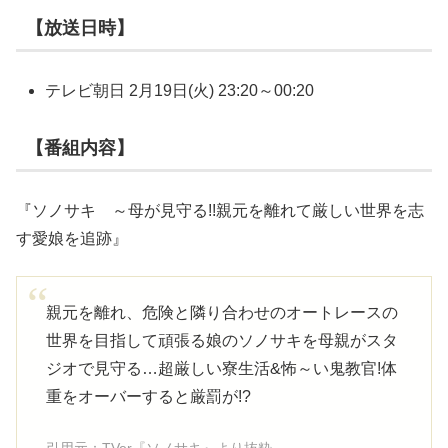
【放送日時】
テレビ朝日 2月19日(火) 23:20～00:20
【番組内容】
『ソノサキ ～母が見守る!!親元を離れて厳しい世界を志
す愛娘を追跡』
親元を離れ、危険と隣り合わせのオートレースの
世界を目指して頑張る娘のソノサキを母親がスタ
ジオで見守る…超厳しい寮生活&怖～い鬼教官!体
重をオーバーすると厳罰が!?
引用元：TVer『ソノサキ』より抜粋