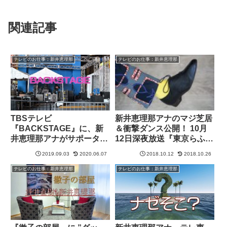
関連記事
テレビのお仕事：新井恵理那
テレビのお仕事：新井恵理那
TBSテレビ
新井恵理那アナのマジ芝居
『BACKSTAGE』に、新
＆衝撃ダンス公開！ 10月
井恵理那アナがサポーター
12日深夜放送『東京らふス
として出演！
トーリー』
2019.09.03
2020.06.07
2018.10.12
2018.10.26
テレビのお仕事：新井恵理那
テレビのお仕事：新井恵理那