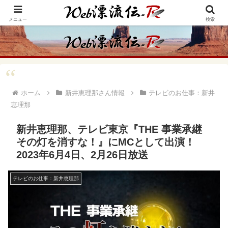
アメリカ・インディアンの思想・生き方からの学びをメインに、趣味や経験則
からの情報を発信
メニュー
検索
ホーム
新井恵理那さん情報
テレビのお仕事：新井
恵理那
新井恵理那、テレビ東京『THE 事業承継
その灯を消すな！』にMCとして出演！
2023年6月4日、2月26日放送
テレビのお仕事：新井恵理那