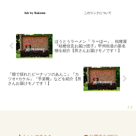
ほうとうラーメン『 ラーほー』、桔梗屋
『桔梗信玄お届け団子』甲州街道の新名
物を紹介【所さんお届けモノです！】
『畑で採れたピーナッツのあんこ』『カ
ツオ×カケル』『手楽靴』などを紹介【所
さんお届けモノです！】