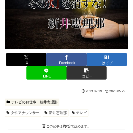
X
Facebook
はてブ
LINE
コピー
2023.02.19
2023.05.29
テレビのお仕事：新井恵理那
女性アナウンサー
新井恵理那
テレビ
この記事は
約2分
で読めます。