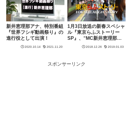
新井恵理那アナ、特別番組
1月3日放送の新春スペシャ
『世界フシギ動画祭り』の
ル『東京らふストーリー
進行役として出演！
SP』、“MC新井恵理那か
らのコメント”
2020.10.14
2021.11.20
2018.12.26
2019.01.03
スポンサーリンク