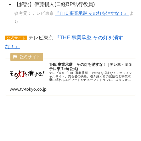
【解説】伊藤暢人(日経BP執行役員)
参考元：テレビ東京
『THE 事業承継 その灯を消すな！』
よ
り
テレビ東京
『THE 事業承継 その灯を消す
公式サイト
な！』
THE 事業承継 その灯を消すな！ | テレ東・ＢＳ
テレ東 7ch(公式)
テレビ東京「THE 事業承継 その灯を消すな！」オフィシ
ャルサイト。売る者の決断、引き継ぐ者の覚悟など事業承
継に纏わるエピソードやヒューマンドラマに、スタジオト
ークを交えて紹介していきます。番組では承継の現場に密
着＆承継を成し遂げた企業のそ...
www.tv-tokyo.co.jp