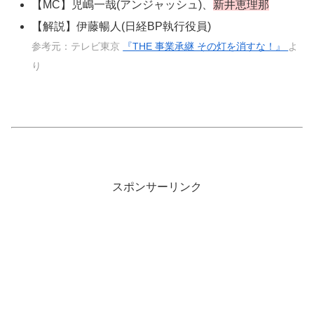
【MC】児嶋一哉(アンジャッシュ)、
新井恵理那
【解説】伊藤暢人(日経BP執行役員)
参考元：テレビ東京
『THE 事業承継 その灯を消すな！』
よ
り
スポンサーリンク