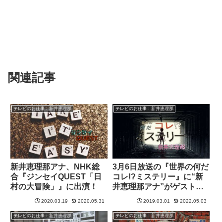
関連記事
テレビのお仕事：新井恵理那
テレビのお仕事：新井恵理那
新井恵理那アナ、NHK総
3月6日放送の『世界の何だ
合『ジンセイQUEST「日
コレ!?ミステリー』に“新
村の大冒険」』に出演！
井恵理那アナ”がゲスト出
演！
2020.03.19
2020.05.31
2019.03.01
2022.05.03
テレビのお仕事：新井恵理那
テレビのお仕事：新井恵理那