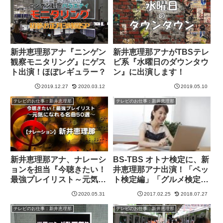
新井恵理那アナ『ニンゲン
新井恵理那アナがTBSテレ
観察モニタリング』にゲス
ビ系『水曜日のダウンタウ
ト出演！ほぼレギュラー？
ン』に出演します！
2019.12.27
2020.03.12
2019.05.10
テレビのお仕事：新井恵理那
テレビのお仕事：新井恵理那
新井恵理那アナ、ナレーシ
BS-TBS オトナ検定に、新
ョンを担当『今聴きたい！
井恵理那アナ出演！「ペッ
最強プレイリスト～元気に
ト検定編」「グルメ検定
なれる名曲５０選～』
編」
2020.05.31
2017.02.25
2018.07.27
テレビのお仕事：新井恵理那
テレビのお仕事：新井恵理那