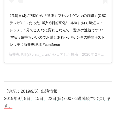
2/16(日)あさ7時から『健康カプセル！ゲンキの時間』(CBC
テレビ)「～たった10秒で劇的変化!～本当に効く時短スト
レッチ」1分でこんなに変わるなんて…驚きの連続です！\
(//∇//)\ 気持ちいいのでお試しあれ〜♪ #ゲンキの時間 #スト
レッチ #新井恵理那 #centforce
新井恵理那
(@elina_arai)がシェアした投稿 –
2020年 2月月15日午前6時58分PST
【追記：2019/9/5】
出演情報
2019年9月8日、15日、22日(日)7:00～3週連続で出演しま
す。