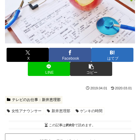
X
Facebook
はてブ
LINE
コピー
2019.04.01
2020.03.01
テレビのお仕事：新井恵理那
女性アナウンサー
新井恵理那
ゲンキの時間
この記事は
約8分
で読めます。