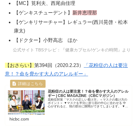
【MC】筧利夫、西尾由佳理
【ゲンキスチューデント】
新井恵理那
【ゲンキリサーチャー】レギュラー(西川晃啓・松本
康太)
【ドクター】小野高志 ほか
公式サイト TBSテレビ：『健康カプセル!ゲンキの時間』より
【おさらい】
第394回（2020.2.23）
「花粉症の人は要注
意！？命を脅かす大人のアレルギー」
花粉症の人は要注意！？命を脅かす大人のアレル
ギー | CBC MAGAZINE（CBCマガジン）
花粉症対策「マスクの正しい着け方」＜マスクの着け方の
ポイント＞ ▼マスクを半分に折り顔の中心に合わせる 中
心がずれると、頬の部分に隙間ができてしまいます。 ▼ノ
ーズフィッターを鼻の形に合わせる ...
hicbc.com