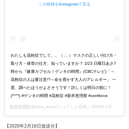
この投稿をInstagramで見る
わたしも花粉症でして。。（ ; ; ）マスクの正しい付け方・
取り方・保管の仕方、知っていますか？ 2/23 日曜日あさ7
時から『健康カプセル！ゲンキの時間』(CBCテレビ)「～
花粉症の人は要注意!?～命を脅かす大人のアレルギー」 一
度、調べたほうがよさそうです！詳しくは明日の朝に！
(*^^*) #ゲンキの時間 #花粉症 #新井恵理那 #centforce
新井恵理那
(@elina_arai)がシェアした投稿 –
2020年 2月月22日午前7時32分PST
【2020年2月16日放送分】