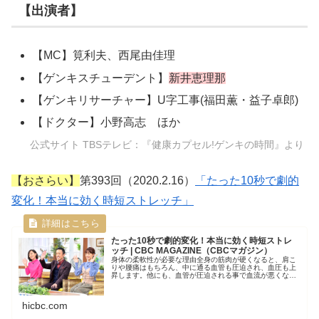
【出演者】
【MC】筧利夫、西尾由佳理
【ゲンキスチューデント】
新井恵理那
【ゲンキリサーチャー】U字工事(福田薫・益子卓郎)
【ドクター】小野高志 ほか
公式サイト TBSテレビ：『健康カプセル!ゲンキの時間』より
【おさらい】
第393回（2020.2.16）
「たった10秒で劇的
変化！本当に効く時短ストレッチ」
たった10秒で劇的変化！本当に効く時短ストレ
ッチ | CBC MAGAZINE（CBCマガジン）
身体の柔軟性が必要な理由全身の筋肉が硬くなると、肩こ
りや腰痛はもちろん、中に通る血管も圧迫され、血圧も上
昇します。他にも、血管が圧迫される事で血流が悪くな
り、肌の老化や冷え、自律神経にも影響。疲...
hicbc.com