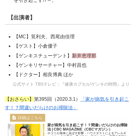
を引き起こす!?～。
【出演者】
【MC】筧利夫、西尾由佳理
【ゲスト】小倉優子
【ゲンキスチューデント】
新井恵理那
【ゲンキリサーチャー】中村昌也
【ドクター】相良博典 ほか
公式サイト TBSテレビ：『健康カプセル!ゲンキの時間』より
【おさらい】
第395回（2020.3.1）
「家が病気を引き起こ
す！？間違いだらけのお掃除法」
家が病気を引き起こす！？間違いだらけのお掃除
法 | CBC MAGAZINE（CBCマガジン）
ホコリが身体に及ぼす影響・ハウスダストによるアレルギ