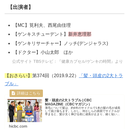
【出演者】
【MC】筧利夫、西尾由佳理
【ゲンキスチューデント】
新井恵理那
【ゲンキリサーチャー】ノッチ(デンジャラス)
【ドクター】小山太郎 ほか
公式サイト TBSテレビ：『健康カプセル!ゲンキの時間』より
【おさらい】
第374回（2019.9.22）
「髪・頭皮の2大トラ
ブル」
髪・頭皮の2大トラブル | CBC
MAGAZINE（CBCマガジン）
薄毛について髪は、約6年のサイクルで1本の髪の毛が成長
して抜け落ちます。しかし、何かしらの原因でサイクルが
早まると、髪が太く伸びる前に成長が止まり、細く短い毛
が抜けやすくなってしまいます。これを...
hicbc.com