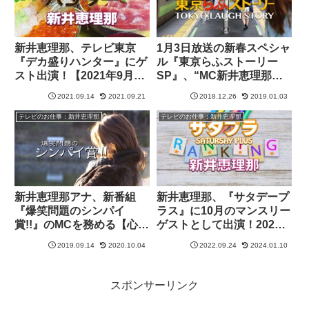
新井恵理那、テレビ東京
1月3日放送の新春スペシャ
『デカ盛りハンター』にゲ
ル『東京らふストーリー
スト出演！【2021年9月21
SP』、“MC新井恵理那か
日放送】
らのコメント”
2021.09.14
2021.09.21
2018.12.26
2019.01.03
テレビのお仕事：新井恵理那
テレビのお仕事：新井恵理那
新井恵理那アナ、新番組
新井恵理那、『サタデープ
『爆笑問題のシンパイ
ラス』に10月のマンスリー
賞!!』のMCを務める【心配
ゲストとして出演！2022
事調査】
年10月1日〜
2019.09.14
2020.10.04
2022.09.24
2024.01.10
スポンサーリンク