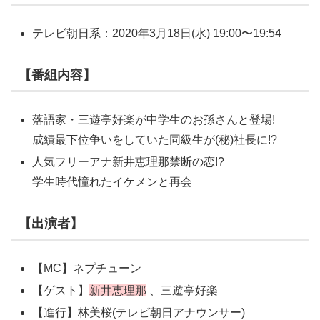
テレビ朝日系：2020年3月18日(水) 19:00〜19:54
【番組内容】
落語家・三遊亭好楽が中学生のお孫さんと登場!
成績最下位争いをしていた同級生が(秘)社長に!?
人気フリーアナ新井恵理那禁断の恋!?
学生時代憧れたイケメンと再会
【出演者】
【MC】ネプチューン
【ゲスト】
新井恵理那
、三遊亭好楽
【進行】林美桜(テレビ朝日アナウンサー)