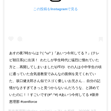
この投稿をInstagramで見る
あすの夜7時からは？( ^ω^ )『あいつ今何してる？』(テレ
ビ朝日系)に出演！ わたしが学生時代に猛烈に憧れていた
方と…再開してしまいました\(//∇//)\ その人は小中学生の頃
に通っていた合気道教室でみんなの面倒を見てくれてい
た、坂口健太郎さん似でスゴく優しいお兄さん… 自分の記
憶がなさすぎてきっと見つからないんだろうな、と諦めて
いたのに！！すごいです(#^.^#) #あいつ今何してる #新井
恵理那 #centforce
新井恵理那
(@elina_arai)がシェアした投稿 –
2020年 3月月17日午前3時08分PDT