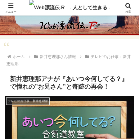
アメリカ・インディアンの思想・生き方からの学びをメインに、趣味や経験則
からの情報を発信
メニュー
検索
ホーム
新井恵理那さん情報
テレビのお仕事：新井
恵理那
新井恵理那アナが『あいつ今何してる？』
で憧れの”お兄さん”と奇跡の再会！
テレビのお仕事：新井恵理那