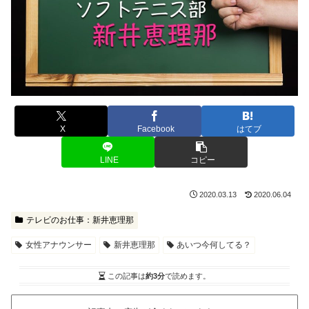
X
Facebook
はてブ
LINE
コピー
2020.03.13
2020.06.04
テレビのお仕事：新井恵理那
女性アナウンサー
新井恵理那
あいつ今何してる？
この記事は
約3分
で読めます。