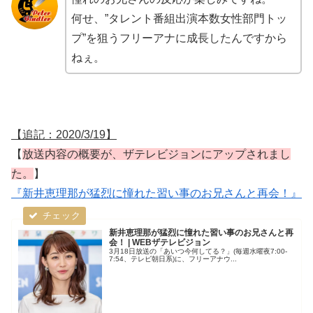
何せ、”タレント番組出演本数女性部門トッ
プ”を狙うフリーアナに成長したんですから
ねぇ。
【追記：2020/3/19】
【
放送内容の概要が、ザテレビジョンにアップされまし
た。
】
『新井恵理那が猛烈に憧れた習い事のお兄さんと再会！』
新井恵理那が猛烈に憧れた習い事のお兄さんと再
会！ | WEBザテレビジョン
3月18日放送の「あいつ今何してる？」(毎週水曜夜7:00-
7:54、テレビ朝日系)に、フリーアナウ...