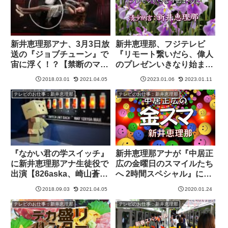
新井恵理那アナ、3月3日放
新井恵理那、フジテレビ
送の『ジョブチューン』で
『リモート繋いだら、偉人
宙に浮く！？【禁断のマジ
のプレゼンいきなり始まっ
ックの裏側ぶっちゃけ！】
た。』に出演！
2018.03.01
2021.04.05
2023.01.06
2023.01.11
テレビのお仕事：新井恵理那
テレビのお仕事：新井恵理那
『なかい君の学スイッチ』
新井恵理那アナが『中居正
に新井恵理那アナ生徒役で
広の金曜日のスマイルたち
出演【826aska、崎山蒼志
へ 2時間スペシャル』に初
に注目】9月3日放送
出演！
2018.09.03
2021.04.05
2020.01.24
テレビのお仕事：新井恵理那
テレビのお仕事：新井恵理那