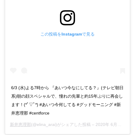
この投稿をInstagramで見る
6/3 (水)よる7時から 『あいつ今なにしてる？』(テレビ朝日
系)朝の顔スペシャルで、憧れの先輩と約15年ぶりに再会し
ます！(*ﾟ▽ﾟ*) #あいつ今何してる #グッドモーニング #新
井恵理那 #centforce
新井恵理那
(@elina_arai)がシェアした投稿 –
2020年 6月月2日午後6時40分PDT