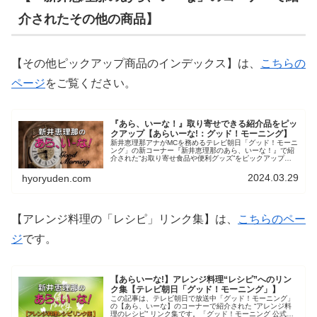
介されたその他の商品】
【その他ピックアップ商品のインデックス】は、
こちらの
ページ
をご覧ください。
『あら、いーな！』取り寄せできる紹介品をピッ
クアップ【あらいーな!：グッド！モーニング】
新井恵理那アナがMCを務めるテレビ朝日「グッド！モーニ
ング」の新コーナー『新井恵理那のあら、いーな！』で紹
介された“お取り寄せ食品や便利グッズ”をピックアップし
ています。お探しの商品のインデックスとしてご利用いた
だけます。
2024.03.29
hyoryuden.com
【アレンジ料理の「レシピ」リンク集】は、
こちらのペー
ジ
です。
【あらいーな!】アレンジ料理“レシピ”へのリン
ク集【テレビ朝日「グッド！モーニング」】
この記事は、テレビ朝日で放送中「グッド！モーニング」
の【あら、いーな】のコーナーで紹介された “アレンジ料
理のレシピ” リンク集です。「グッド！モーニング 公式イ