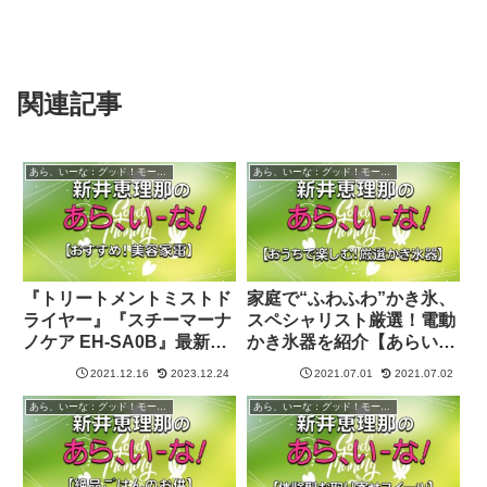
関連記事
あら、いーな：グッド！モーニング
あら、いーな：グッド！モーニング
『トリートメントミストド
家庭で“ふわふわ”かき氷、
ライヤー』『スチーマーナ
スペシャリスト厳選！電動
ノケア EH-SA0B』最新美
かき氷器を紹介【あらいー
容家電を紹介【あらいー
な：グッド！モーニング】
2021.12.16
2023.12.24
2021.07.01
2021.07.02
な：グッド！モーニング】
あら、いーな：グッド！モーニング
あら、いーな：グッド！モーニング