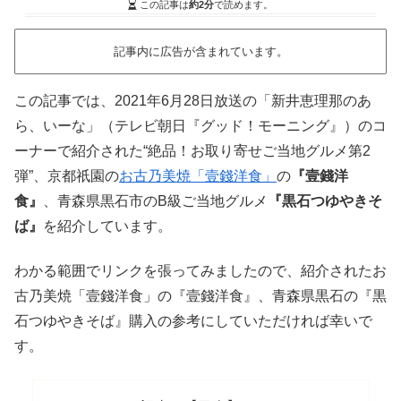
この記事は
約2分
で読めます。
記事内に広告が含まれています。
この記事では、2021年6月28日放送の「新井恵理那のあ
ら、いーな」（テレビ朝日『グッド！モーニング』）のコ
ーナーで紹介された“絶品！お取り寄せご当地グルメ第2
弾”、京都祇園の
お古乃美焼「壹錢洋食」
の
『壹錢洋
食』
、青森県黒石市のB級ご当地グルメ
『黒石つゆやきそ
ば』
を紹介しています。
わかる範囲でリンクを張ってみましたので、紹介されたお
古乃美焼「壹錢洋食」の『壹錢洋食』、青森県黒石の『黒
石つゆやきそば』購入の参考にしていただければ幸いで
す。