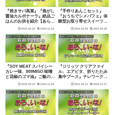
『焼きサバ高菜』『焦がし
『手作りあんこセット』
醤油カルボナーラ』絶品ご
『おうちでシメパフェ』体
はんのお供を紹介【あらい
験型お取り寄せスイーツを
ーな：グッド！モーニン
紹介【あらいーな!：グッ
2022.04.16
2023.12.24
2021.02.20
2021.05.28
グ】
ド！モーニング】
あら、いーな：グッド！モーニング
あら、いーな：グッド！モーニング
『SOY MEAT スパイシー
『ジリッツ クリアファイ
カレー味、809MISO 味噌
ル、エアピタ、折りたたみ
と花椒のゴマ油』ご飯のお
集中ブース』テレワークに
供 第2弾を紹介【あらいー
最適な文房具を紹介【あら
2022.05.15
2023.12.24
2021.04.21
2023.12.27
な：グッド！モーニング】
いーな!：グッド！モーニ
ング】
あら、いーな：グッド！モーニング
あら、いーな：グッド！モーニング