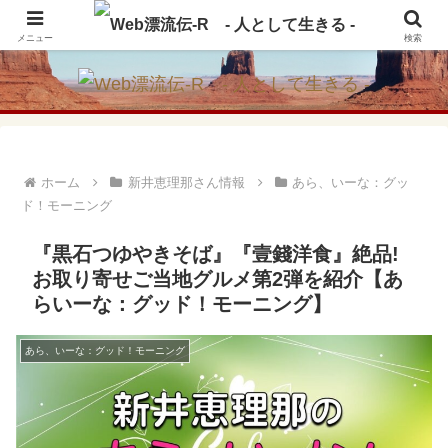
アメリカ・インディアンの思想・生き方からの学びをメインに、趣味や経験則
からの情報を発信
メニュー
検索
ホーム
新井恵理那さん情報
あら、いーな：グッ
ド！モーニング
『黒石つゆやきそば』『壹錢洋食』絶品!
お取り寄せご当地グルメ第2弾を紹介【あ
らいーな：グッド！モーニング】
あら、いーな：グッド！モーニング