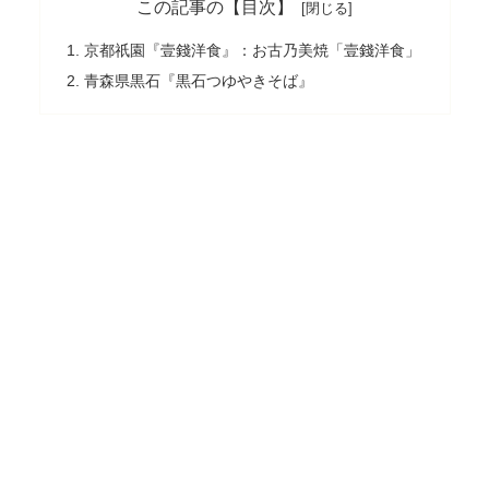
この記事の【目次】
京都祇園『壹錢洋食』：お古乃美焼「壹錢洋食」
青森県黒石『黒石つゆやきそば』