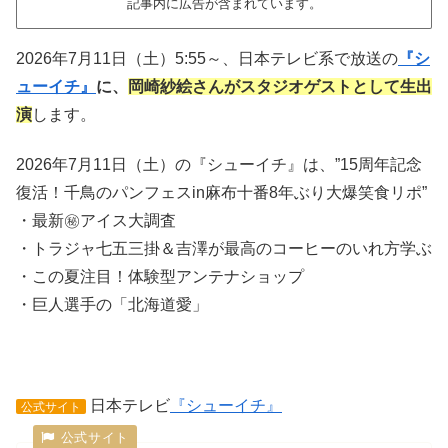
記事内に広告が含まれています。
2026年7月11日（土）5:55～、日本テレビ系で放送の
『シ
ューイチ』
に、
岡崎紗絵さんがスタジオゲストとして生出
演
します。
2026年7月11日（土）の『シューイチ』は、”15周年記念
復活！千鳥のパンフェスin麻布十番8年ぶり大爆笑食リポ”
・最新㊙アイス大調査
・トラジャ七五三掛＆吉澤が最高のコーヒーのいれ方学ぶ
・この夏注目！体験型アンテナショップ
・巨人選手の「北海道愛」
日本テレビ
『シューイチ』
公式サイト