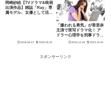
岡崎紗絵【TVドラマ&映画
出演作品】雑誌「Ray」専
属モデル、女優として活躍
中！
「嫌われる勇気」が香里奈
主演で実写ドラマ化！ ア
ドラー心理学を刑事ドラマ
で学ぶ
2018.08.27
2026.06.20
2016.12.29
2025.10.04
スポンサーリンク