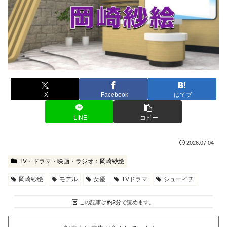
X
Facebook
はてブ
LINE
コピー
2026.07.04
TV・ドラマ・映画・ラジオ：岡崎紗絵
岡崎紗絵
モデル
女優
TVドラマ
シューイチ
この記事は
約2分
で読めます。