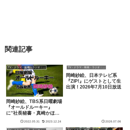
関連記事
TV・ドラマ・映画・ラジオ：岡崎紗絵
TV・ドラマ・映画・ラジオ：岡崎紗絵
岡崎紗絵、日本テレビ系
『ZIP!』にゲストとして生
出演！2026年7月10日放送
岡崎紗絵、TBS系日曜劇場
『オールドルーキー』
に“社長秘書・真崎かほり
役”としてレギュラー出
2022.05.31
2023.12.24
2026.07.06
演！2022年6月26日スター