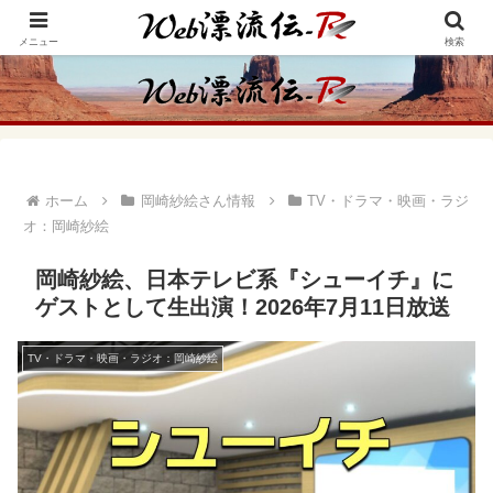
アメリカ・インディアンの思想・生き方からの学びをメインに、趣味や経験則
からの情報を発信
メニュー
検索
ホーム
岡崎紗絵さん情報
TV・ドラマ・映画・ラジ
オ：岡崎紗絵
岡崎紗絵、日本テレビ系『シューイチ』に
ゲストとして生出演！2026年7月11日放送
TV・ドラマ・映画・ラジオ：岡崎紗絵