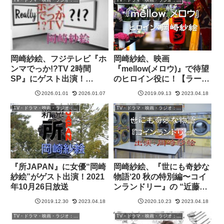
ト
TV・ドラマ・映画・ラジオ：岡崎紗絵
TV・ドラマ・映画・ラジオ：岡崎紗絵
岡崎紗絵、フジテレビ『ホ
岡崎紗絵、映画
ンマでっか!?TV 2時間
『mellow(メロウ)』で待望
SP』にゲスト出演！
のヒロイン役に！【ラーメ
【2026年1月7日】
ン屋の女店主：古川木帆
2026.01.01
2026.01.07
2019.09.13
2023.04.18
役】
TV・ドラマ・映画・ラジオ：岡崎紗絵
TV・ドラマ・映画・ラジオ：岡崎紗絵
『所JAPAN』に女優“岡崎
岡崎紗絵、『世にも奇妙な
紗絵”がゲスト出演！2021
物語‘20 秋の特別編〜コイ
年10月26日放送
ンランドリー』の “近藤亜
美役” で出演！
2019.12.30
2023.04.18
2020.10.23
2023.04.18
TV・ドラマ・映画・ラジオ：岡崎紗絵
TV・ドラマ・映画・ラジオ：岡崎紗絵