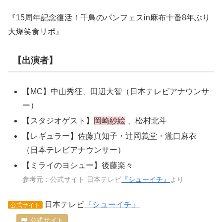
『15周年記念復活！千鳥のパンフェスin麻布十番8年ぶり
大爆笑食リポ』
【出演者】
【MC】中山秀征、田辺大智（日本テレビアナウンサ
ー）
【スタジオゲスト】
岡崎紗絵
、松村北斗
【レギュラー】佐藤真知子・辻岡義堂・瀧口麻衣
（日本テレビアナウンサー）
【ミライのヨシュー】後藤楽々
参考元：公式サイト 日本テレビ
『シューイチ』
より
日本テレビ
『シューイチ』
公式サイト