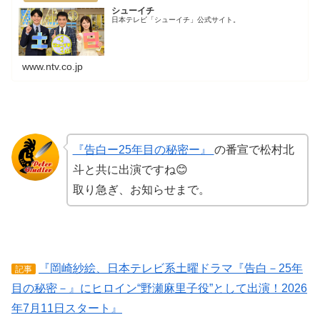
シューイチ
日本テレビ「シューイチ」公式サイト。
www.ntv.co.jp
『告白ー25年目の秘密ー』
の番宣で松村北
斗と共に出演ですね😊
取り急ぎ、お知らせまで。
『岡崎紗絵、日本テレビ系土曜ドラマ『告白－25年
記事
目の秘密－』にヒロイン“野瀬麻里子役”として出演！2026
年7月11日スタート』