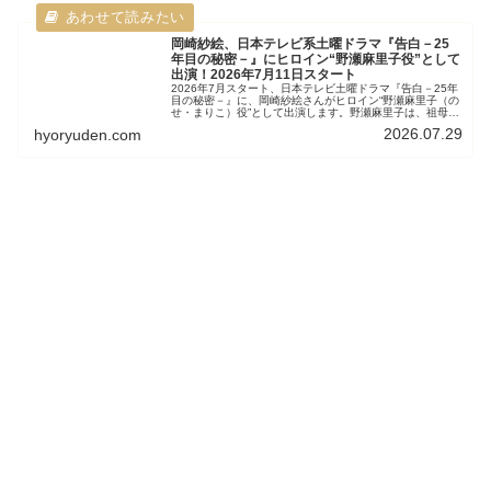
岡崎紗絵、日本テレビ系土曜ドラマ『告白－25
年目の秘密－』にヒロイン“野瀬麻里子役”として
出演！2026年7月11日スタート
2026年7月スタート、日本テレビ土曜ドラマ『告白－25年
目の秘密－』に、岡崎紗絵さんがヒロイン“野瀬麻里子（の
せ・まりこ）役”として出演します。野瀬麻里子は、祖母が
創業者、父親が現社長という境遇から、良い役職について
2026.07.29
hyoryuden.com
いることに「親のコネ」と陰口を叩かれているが、仕事ぶ
りには定評がある。愛と執着の狭間を描く25年にわたるラ
ブサスペンスドラマ。