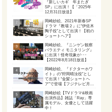
『新しいカギ 年またぎ
SP』に出演！【「2025年
12月31日放送】
岡崎紗絵、2021年新春SP
ドラマ『教場２』に“伊佐木
陶子役”として出演！【初の
ショートヘア】
岡崎紗絵、『ニンゲン観察
バラエティ モニタリング』
に出演！怪奇現象が･･･
【2022年8月18日放送】
岡崎紗絵、『ドクターホワ
イト』の“狩岡晴汝役”とし
て出演！“金髪ショートヘ
ア”で登場【フジテレビ月
10】
岡崎紗絵【TVドラマ&映画
出演作品】雑誌「Ray」専
属モデル、女優として活躍
中！