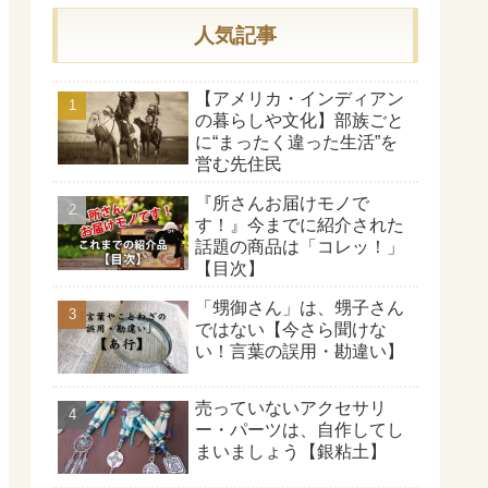
人気記事
【アメリカ・インディアン
の暮らしや文化】部族ごと
に“まったく違った生活”を
営む先住民
『所さんお届けモノで
す！』今までに紹介された
話題の商品は「コレッ！」
【目次】
「甥御さん」は、甥子さん
ではない【今さら聞けな
い！言葉の誤用・勘違い】
売っていないアクセサリ
ー・パーツは、自作してし
まいましょう【銀粘土】