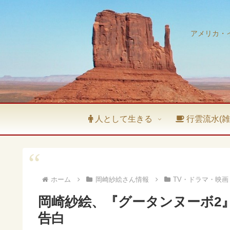
アメリカ・
人として生きる
行雲流水(雑
ホーム
岡崎紗絵さん情報
TV・ドラマ・映
岡崎紗絵、『グータンヌーボ2
告白