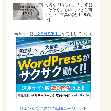
汚名を「晴らす」？ 汚名は
「そそぐ」もの【今さら聞
けない！言葉の誤用・勘違
い】
当サイトは
「XSERVER」
を使用しています
ITエンジニア専門の転職エージェント