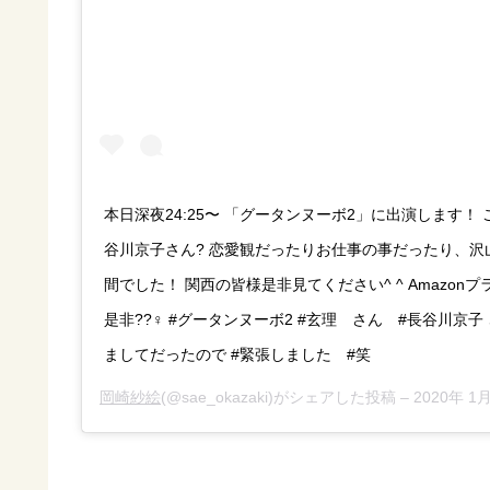
本日深夜24:25〜 「グータンヌーボ2」に出演します！
谷川京子さん? 恋愛観だったりお仕事の事だったり、沢
間でした！ 関西の皆様是非見てください^ ^ Amazon
是非??‍♀️ #グータンヌーボ2 #玄理 さん #長谷川京
ましてだったので #緊張しました #笑
岡崎紗絵
(@sae_okazaki)がシェアした投稿 –
2020年 1