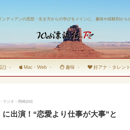
インディアンの思想・生き方からの学びをメインに、趣味や経験則から
記)
Mac・Web
趣味
好アナ・タレン
画・ラジオ：岡崎紗絵
』に出演！“恋愛より仕事が大事”と