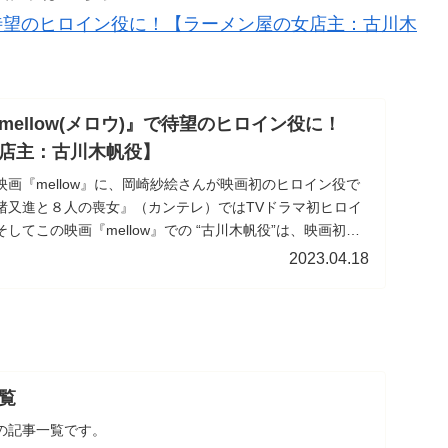
』で待望のヒロイン役に！【ラーメン屋の女店主：古川木
ellow(メロウ)』で待望のヒロイン役に！
店主：古川木帆役】
の映画『mellow』に、岡崎紗絵さんが映画初のヒロイン役で
猪又進と８人の喪女』（カンテレ）ではTVドラマ初ヒロイ
そしてこの映画『mellow』での “古川木帆役”は、映画初の
た。
2023.04.18
覧
の記事一覧です。