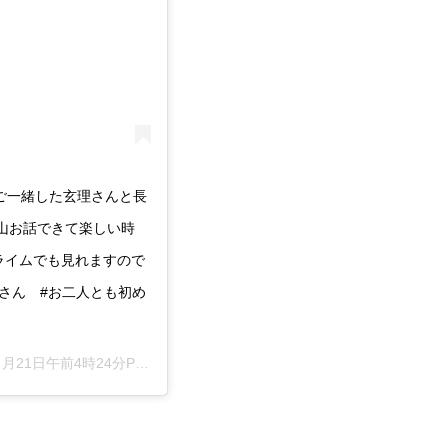
 ご一緒した玄理さんと長
山お話できて楽しい時
プライムでも見れますので
子 さん #お二人とも初め
月月21日午前4時24分PST