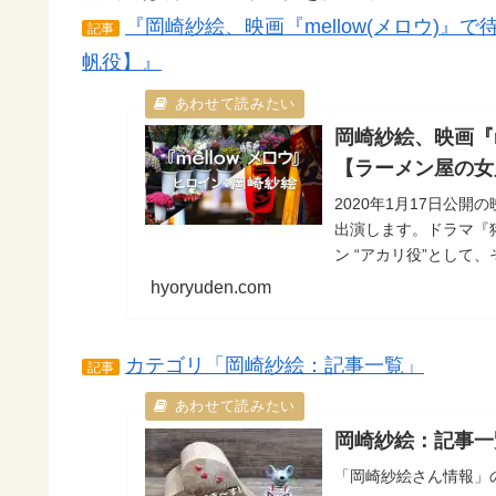
『岡崎紗絵、映画『mellow(メロウ)
記事
帆役】』
岡崎紗絵、映画『m
【ラーメン屋の女
2020年1月17日公開
出演します。ドラマ『
ン “アカリ役”として、
ヒロイン役となりまし
hyoryuden.com
カテゴリ「岡崎紗絵：記事一覧」
記事
岡崎紗絵：記事一
「岡崎紗絵さん情報」