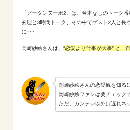
『グータンヌーボ2』は、台本なしのトーク番
玄理と3時間トーク、その中でゲスト2人と長
に･･･。
岡崎紗絵さんは、
“恋愛より仕事が大事” と、
岡崎紗絵さんの恋愛観を知る
岡崎紗絵ファンは要チェック
ただ、カンテレ以外は遅れネ