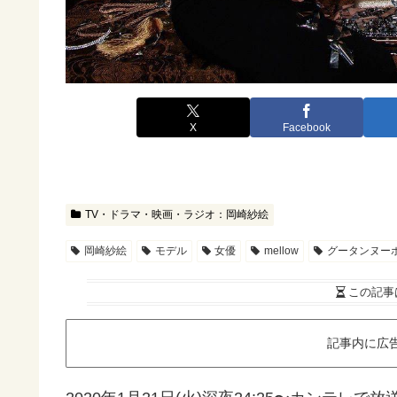
X
Facebook
TV・ドラマ・映画・ラジオ：岡崎紗絵
岡崎紗絵
モデル
女優
mellow
グータンヌー
この記事
記事内に広