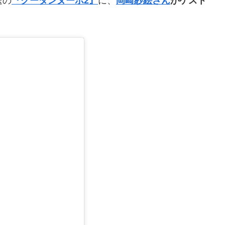
送の
『グータンヌーボ2』
に、
岡崎紗絵さん
がゲスト