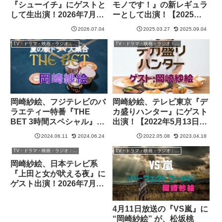
『シューイチ』にゲストと
モノです！』の新レギュラ
して生出演！2026年7月11
ーとして出演！【2025年4
日放送
月5日〜9月27日】
2026.07.04
2025.03.27
2025.09.04
TV・ドラマ・映画・ラジオ：岡崎紗絵
TV・ドラマ・映画・ラジオ：岡崎紗絵
岡崎紗絵、フジテレビのバ
岡崎紗絵、テレビ東京『デ
ラエティー特番『THE
カ盛りハンター』にゲスト
BET 3時間スペシャル』に
出演！【2022年5月13日放
出演！【2024年6月24日放
送】
2024.06.11
2024.06.24
2022.05.08
2023.04.18
送】
TV・ドラマ・映画・ラジオ：岡崎紗絵
TV・ドラマ・映画・ラジオ：岡崎紗絵
岡崎紗絵、日本テレビ系
『上田と女が吠える夜』に
ゲスト出演！2026年7月8
日放送
4月11日放送の『VS嵐』に
“岡崎紗絵” が、松坂桃