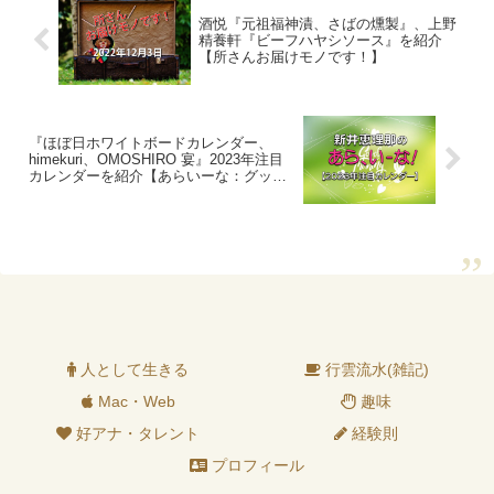
酒悦『元祖福神漬、さばの燻製』、上野
精養軒『ビーフハヤシソース』を紹介
【所さんお届けモノです！】
『ほぼ日ホワイトボードカレンダー、
himekuri、OMOSHIRO 宴』2023年注目
カレンダーを紹介【あらいーな：グッ
ド！モーニング】
人として生きる
行雲流水(雑記)
Mac・Web
趣味
好アナ・タレント
経験則
プロフィール