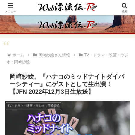
アメリカ・インディアンの思想・生き方からの学びをメインに、趣味や経験則
からの情報を発信
メニュー
検索
ホーム
岡崎紗絵さん情報
TV・ドラマ・映画・ラジ
オ：岡崎紗絵
岡崎紗絵、『ハナコのミッドナイトダイバ
ーシティー』にゲストとして生出演！
【JFN 2022年12月3日生放送】
TV・ドラマ・映画・ラジオ：岡崎紗絵