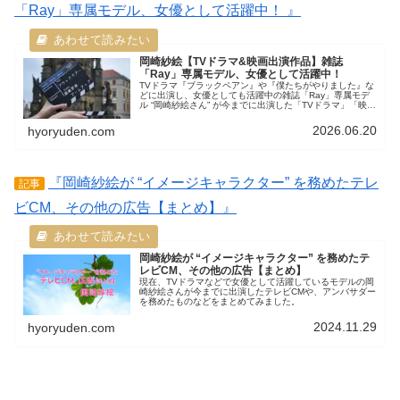
「Ray」専属モデル、女優として活躍中！ 』
岡崎紗絵【TVドラマ&映画出演作品】雑誌
「Ray」専属モデル、女優として活躍中！
TVドラマ『ブラックペアン』や『僕たちがやりました』な
どに出演し、女優としても活躍中の雑誌「Ray」専属モデ
ル “岡崎紗絵さん” が今までに出演した「TVドラマ」「映
画」の紹介です。
2026.06.20
hyoryuden.com
『岡崎紗絵が “イメージキャラクター” を務めたテレ
記事
ビCM、その他の広告【まとめ】』
岡崎紗絵が “イメージキャラクター” を務めたテ
レビCM、その他の広告【まとめ】
現在、TVドラマなどで女優として活躍しているモデルの岡
崎紗絵さんが今までに出演したテレビCMや、アンバサダー
を務めたものなどをまとめてみました。
2024.11.29
hyoryuden.com