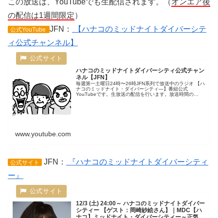
この放送は、YouTubeでも生配信されます。（
オンエア後
の配信は1週間限定
）
JFN：
【ハナコのミッドナイトダイバーシテ
公式YouTube
ィ公式チャンネル】
ハナコのミッドナイトダイバーシティ公式チャン
ネル【JFN】
毎週第一土曜日24時〜26時JFN系列で放送中のラジオ 【ハ
ナコのミッドナイト・ダイバーシティ―】番組公式
YouTubeです。生放送の配信を行います。放送時間の
10/2（土）24時〜配信予定です。※なお、配信は著作権の
関係で無音になるなど、...
www.youtube.com
JFN：
『ハナコのミッドナイトダイバーシティ
公式サイト
ー』
12/3 (土) 24:00～ ハナコのミッドナイトダイバー
シティー 【ゲスト：岡崎紗絵さん】｜MDC【ハ
ナコ】ミッドナイト・ダイバーシティー～正気