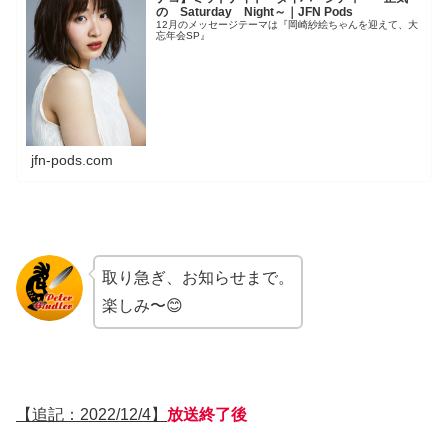
の Saturday Night～｜JFN Pods
12月のメッセージテーマは『岡崎紗絵ちゃんを迎えて、大
忘年会SP』
jfn-pods.com
取り急ぎ、お知らせまで。
楽しみ〜😊
【追記：2022/12/4】
放送終了後