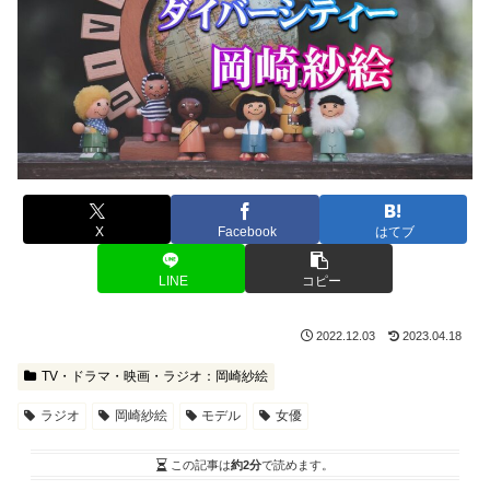
X
Facebook
はてブ
LINE
コピー
2022.12.03
2023.04.18
TV・ドラマ・映画・ラジオ：岡崎紗絵
ラジオ
岡崎紗絵
モデル
女優
この記事は
約2分
で読めます。